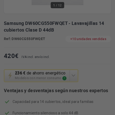
1
/ 12
Samsung DW60CG550FWQET - Lavavajillas 14
cubiertos Clase D 44dB
Ref: DW60CG550FWQET
+10 unidades vendidas
420
€
IVA incl. envío incl.
Esta
236 €
de ahorro energético
acción
Modelos con menor consumo
7
abrirá
la
Ventajas y desventajas según nuestros expertos
herramienta
de
Capacidad para 14 cubiertos, ideal para familias
ahorro
energético
Youreko.
Funcionamiento silencioso a solo 44 dB