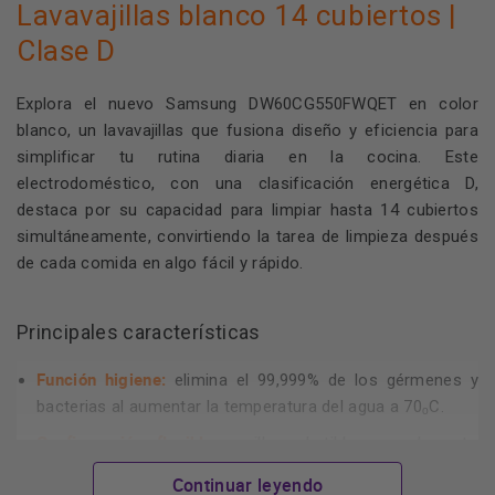
Lavavajillas blanco 14 cubiertos |
Clase D
Explora el nuevo Samsung DW60CG550FWQET en color
blanco, un lavavajillas que fusiona diseño y eficiencia para
simplificar tu rutina diaria en la cocina. Este
electrodoméstico, con una clasificación energética D,
destaca por su capacidad para limpiar hasta 14 cubiertos
simultáneamente, convirtiendo la tarea de limpieza después
de cada comida en algo fácil y rápido.
Principales características
Función higiene:
elimina el 99,999% de los gérmenes y
bacterias al aumentar la temperatura del agua a 70ₒC.
Configuración flexible:
varillas abatibles en el cesto
inferior y altura ajustable en el superior.
Continuar leyendo