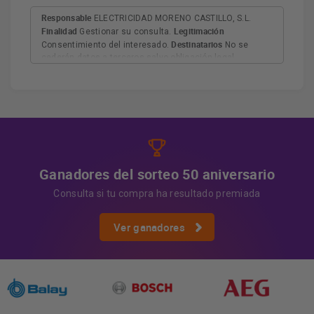
Responsable
ELECTRICIDAD MORENO CASTILLO, S.L.
Finalidad
Legitimación
Gestionar su consulta.
Destinatarios
Consentimiento del interesado.
No se
cederán datos a terceros salvo obligación legal.
Derechos
Tiene derecho a acceder, rectificar y suprimir
los datos, así como otros derechos, como se explica en
Información adicional
la información adicional.
Más
información:
AQUÍ
Ganadores del sorteo 50 aniversario
Consulta si tu compra ha resultado premiada
Ver ganadores