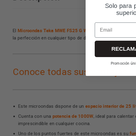
Solo para 
superi
Email
Microondas Teka MWE FS25 G WH
El
es un electrodoméstic
la perfección en cualquier tipo de decoración.
RECLAM
Promoción úni
Conoce todas sus ventajas
espacio interior de 25 li
Este microondas dispone de un
potencia de 1000W
Cuenta con una
, ideal para calenta
imprescindible en cualquier cocina.
fun
Uno de los puntos fuertes de este microondas es su