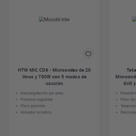
HTW MIC CD6 - Microondas de 20
Tek
litros y 700W con 5 modos de
Microonda
cocción
Grill 
Descongelación por peso
Función G
Potencia regulable
Plato Gir
Plato giratorio
Temporiz
Avisador acústico
Descong