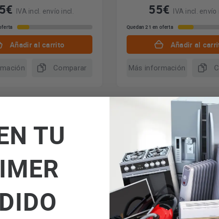
65€
55€
IVA incl. envío incl.
IVA incl. envío 
oferta
Quedan 21 en oferta
Añadir al carrito
Añadir al carri
rmación
Comparar
Más información
C
EN TU
Preguntas y respuestas
Valoraciones
IMER
DIDO