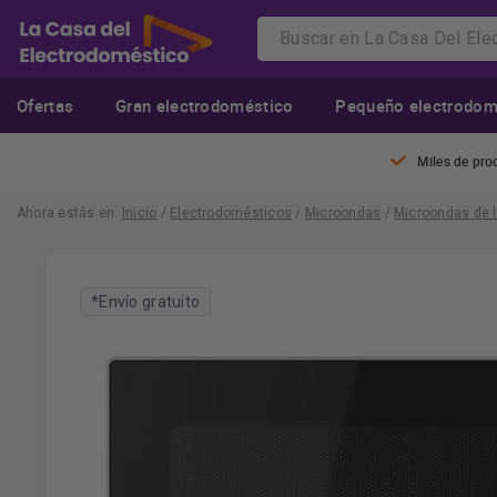
Ofertas
Gran electrodoméstico
Pequeño electrodom
Miles de pro
Ahora estás en:
Inicio
/
Electrodomésticos
/
Microondas
/
Microondas de l
*Envío gratuito