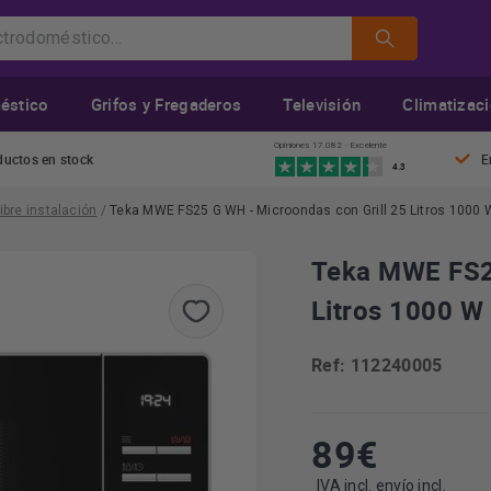
éstico
Grifos y Fregaderos
Televisión
Climatizac
Opiniones 17.082 · Excelente
ductos en stock
E
4.3
ibre instalación
/
Teka MWE FS25 G WH - Microondas con Grill 25 Litros 1000 W
Teka MWE FS25
Litros 1000 W 
Ref: 112240005
89
€
IVA incl. envío incl.