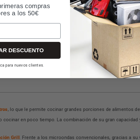
primeras compras
ores a los 50€
o de alto rendimiento y diseño contemporáneo. Su color blanco l
AR DESCUENTO
ca para nuevos clientes.
tros
, lo que le permite cocinar grandes porciones de alimentos de
r o cocinar en poco tiempo. La combinación de su gran capacidad
ción Grill
. Frente a los microondas convencionales, gracias a su