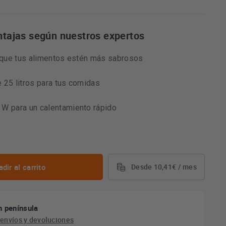
ntajas según nuestros expertos
a que tus alimentos estén más sabrosos
 25 litros para tus comidas
 W para un calentamiento rápido
dir al carrito
Desde 10,41€ / mes
n península
e
envíos y devoluciones