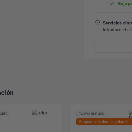
Bajo p
Servicios disp
Introduce el c
ación
tuito
*Envío gratuito
Programa de descongelación