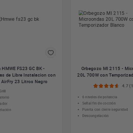
a HMWE FS23 GC BK -
Orbegozo MI 2115 - Mic
s de Libre Instalacion con
20L 700W con Temporizad
y AirFry 23 Litros Negro
4.7 (
rill
6 niveles de potencia
atorio
Señal fin de cocción
ador
Puerta con cierre seguridad
elación
Descongelación