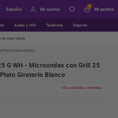
Mi cuenta
Mi pedido
Español
ión
Audio y Hifi
Telefonía
Deporte
nvio super rápido
 Plato Giratorio Blanco
 G WH - Microondas con Grill 25
Plato Giratorio Blanco
+25 unidades vendidas