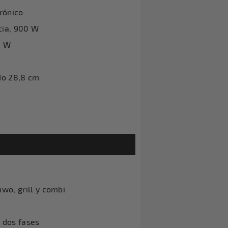
rónico
cia, 900 W
0 W
ado 28,8 cm
wo, grill y combi
 dos fases