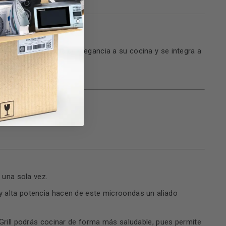
e aporta un toque de elegancia a su cocina y se integra a
 una sola vez.
 y alta potencia hacen de este microondas un aliado
 Grill podrás cocinar de forma más saludable, pues permite