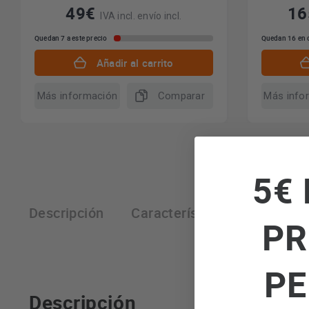
49€
1
IVA incl. envío incl.
Quedan 7 a este precio
Quedan 16 en 
Añadir al carrito
Más información
Comparar
Más info
5€ 
Descripción
Características técnicas
PR
PE
Descripción