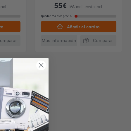
55€
incl.
IVA incl. envío incl.
Quedan 7 a este precio
to
Añadir al carrito
omparar
Más información
Comparar