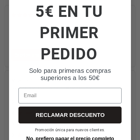
5€ EN TU
4.9
10 reseñas
PRIMER
10 de 10 (100%) autores de reseña recomiendan este
producto
PEDIDO
Escribe una reseña
Solo para primeras compras
superiores a los 50€
Muestra de puntuación
Seleccionar una fila para filtrar reseñas
Email
5
9
4
1
RECLAMAR DESCUENTO
3
0
Promoción única para nuevos clientes.
2
0
No, prefiero pagar el precio completo