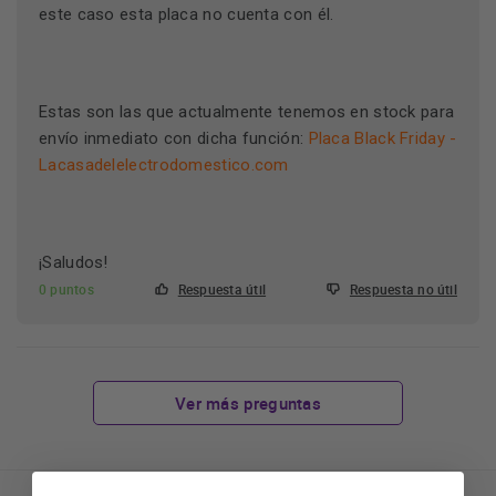
este caso esta placa no cuenta con él.
Estas son las que actualmente tenemos en stock para
envío inmediato con dicha función:
Placa Black Friday -
Lacasadelelectrodomestico.com
¡Saludos!
0 puntos
Respuesta útil
Respuesta no útil
Ver más preguntas