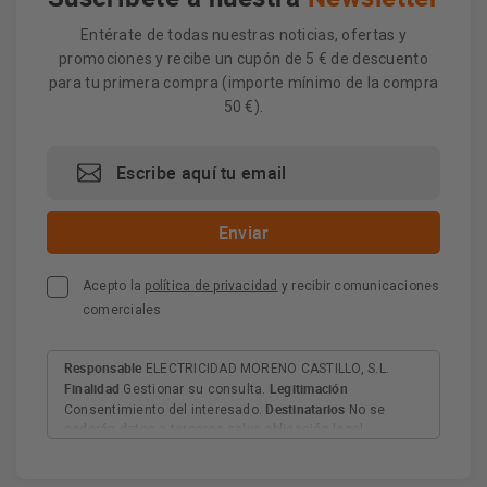
Entérate de todas nuestras noticias, ofertas y
promociones y recibe un cupón de 5 € de descuento
para tu primera compra (importe mínimo de la compra
50 €).
Acepto la
política de privacidad
y recibir comunicaciones
comerciales
Responsable
ELECTRICIDAD MORENO CASTILLO, S.L.
Finalidad
Legitimación
Gestionar su consulta.
Destinatarios
Consentimiento del interesado.
No se
cederán datos a terceros salvo obligación legal.
Derechos
Tiene derecho a acceder, rectificar y suprimir
los datos, así como otros derechos, como se explica en