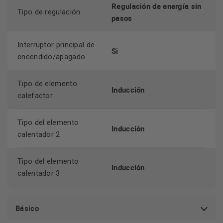
de poder elegir tiempo en su temporizador y asegurarte que
Regulación de energía sin
Tipo de regulación
nada se vuelva a quemar.
pasos
Interruptor principal de
Si
encendido/apagado
Tipo de elemento
Inducción
calefactor
Tipo del elemento
Inducción
calentador 2
Tipo del elemento
Inducción
calentador 3
Básico