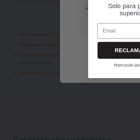
Solo para 
superi
Email
Base universal TransTherm compatible con todas las p
Sistema de seguridad multinivel
. Cuenta con protección
RECLAM
Indicador de cocción con pin indicador de presión
que in
completamente.
Promoción úni
Fabricada con Cromargan robusto y elegante
que garant
Características técnicas