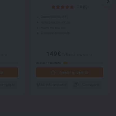
4.8 (5)
Capacidad de 4.5 L
Apto para inducción
Acero inoxidable
2 etapas de cocción
149€
 incl.
IVA incl. envío incl.
Quedan 10 en oferta
to
Añadir al carrito
omparar
Más información
Comparar