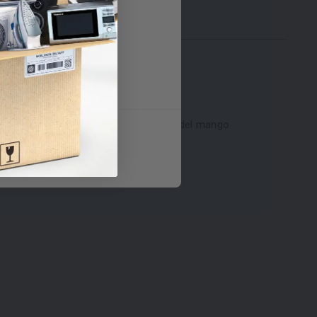
6.5 Litros Sin
rir cuando el indicador se ha retraído del mango
el lavavajillas.