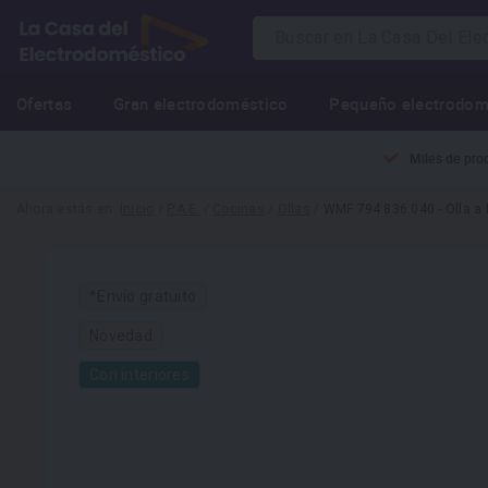
Ofertas
Gran electrodoméstico
Pequeño electrodom
Miles de pro
Ahora estás en:
Inicio
/
P.A.E.
/
Cocinas
/
Ollas
/
WMF 794.836.040 - Olla a P
*Envío gratuito
Novedad
Con interiores