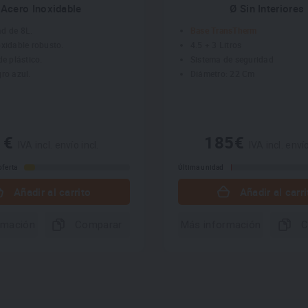
Acero Inoxidable
Ø Sin Interiores
d de 8L.
Base TransTherm
oxidable robusto.
4.5 + 3 Litros
de plástico.
Sistema de seguridad
ro azul.
Diámetro: 22 Cm
1€
185€
IVA incl. envío incl.
IVA incl. envío
oferta
Última unidad
Añadir al carrito
Añadir al carri
rmación
Comparar
Más información
C