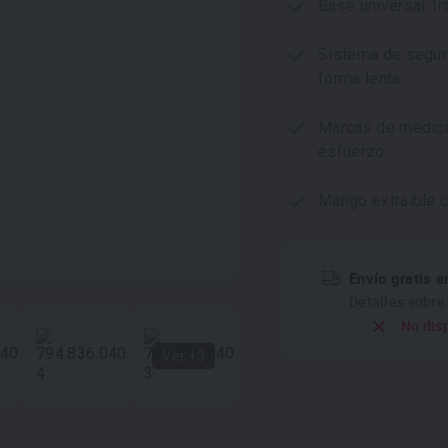
Base universal Tr
Sistema de seguri
forma lenta
Marcas de medició
esfuerzo
Mango extraíble co
Envío gratis e
Detalles sobr
No dis
Ver +3