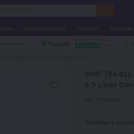
éstico
Grifos y Fregaderos
Televisión
Climatizac
Opiniones 17.082 · Excelente
ductos en stock
E
4.3
resión Perfect Plus 6.5 Litros Con Interior 22 cm Ø
WMF 794.836.0
6.5 Litros Con
Ref: 794836040
Ventajas y desve