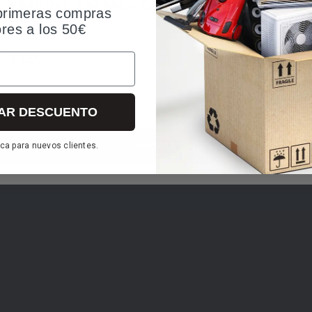
WMF 794.839.990 - Olla a Presión Perfect Plus 
primeras compras
Interiores
ores a los 50€
182€
IVA incluido
lacas de cocina
: inducción, gas y vitrocerámica.
 contra llamas en el mango y libera vapor de forma extrasuave.
AR DESCUENTO
dica si aún hay presión dentro de la olla. La olla sólo se puede ab
COMPRAR
ca para nuevos clientes.
iza una durabilidad e higiene excepcionales. Además, es apto para 