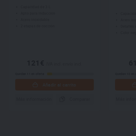
Capacidad de 3 L
Apto para inducción
Capacida
Acero inoxidable
Acero in
2 etapas de cocción
Detalles 
Color neg
121€
6
IVA incl. envío incl.
Quedan 11 en oferta
Quedan 10 en 
Añadir al carrito
Más información
Comparar
Más info