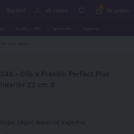
Mi cuenta
Mi pedido
Español
ión
Audio y Hifi
Telefonía
Deporte
nvio super rápido
40 - Olla a Presión Perfect Plus
 Interior 22 cm Ø
ntajas según nuestros expertos