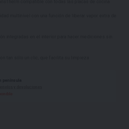
ansTherm compatible con todas las placas de cocina
dad multinivel con una función de liberar vapor extra de
n integradas en el interior para hacer mediciones sin
n tan sólo un clic, que facilita su limpieza
n península
e
envíos y devoluciones
ponible