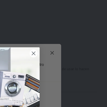
s te recomiendan este otro
us dos niveles de cocción muy fáciles de usar lo hacen