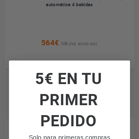
automática 4 bebidas
564€
IVA incl. envío incl.
5€ EN TU
PRIMER
PEDIDO
Suscríbete a nuestra
Newsletter
Solo para primeras compras