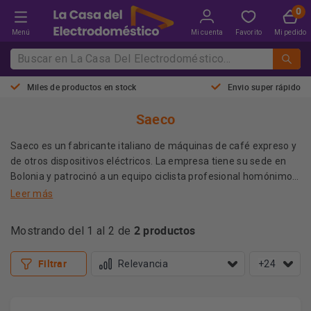
Menú
Mi cuenta
Favorito
Mi pedido
Miles de productos en stock
Envio super rápido
Saeco
Saeco es un fabricante italiano de máquinas de café expreso y
de otros dispositivos eléctricos. La empresa tiene su sede en
Bolonia y patrocinó a un equipo ciclista profesional homónimo,
el Saeco.
Leer más
La empresa se fundó en el año 1981 gracias a los italianos
2 productos
Mostrando del 1 al 2 de
Sergio Zappella y Arthur Schemed.
Filtrar
+24
En 1985 lanzaron al mercado la primera máquina espresso
totalmente automática para uso doméstico y en 1999
adquirieron la histórica marca Gaggia.1