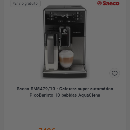
*Envío gratuito
En mayo de 2009 la compañía aceptó la oferta de compra del
fabricante holandés Philips, dueño del sistema de café Senseo,
actualmente
Saeco SM5479/10 - Cafetera super automática
PicoBaristo 10 bebidas AquaClena