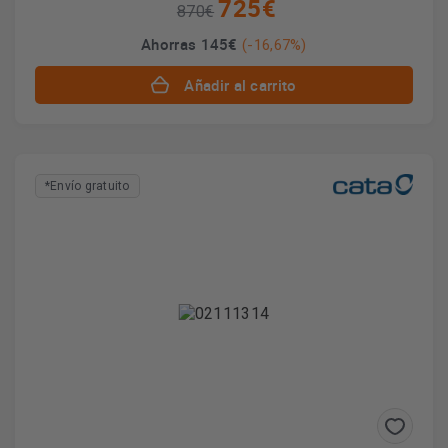
725€
870€
Ahorras 145€
(-16,67%)
Añadir al carrito
*Envío gratuito