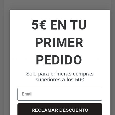
5€ EN TU
PRIMER
PEDIDO
Balay 3BC897GM - Campana Decorativa Pared Box
90cm Negro Mate
Diseño box negro
Solo para primeras compras
Control electrónico preciso
superiores a los 50€
Filtros acero inoxidable
Iluminación LED eficiente
Email
RECLAMAR DESCUENTO