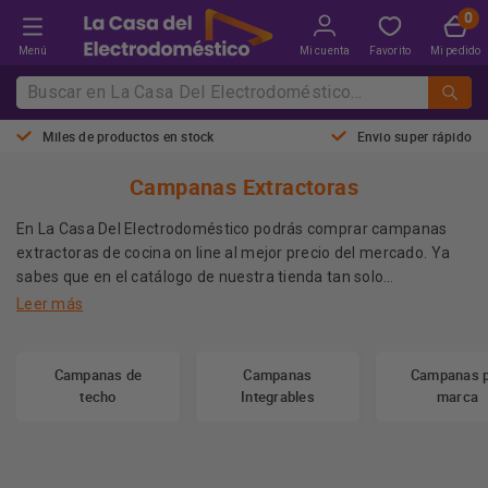
Menú
Mi cuenta
Favorito
Mi pedido
Miles de productos en stock
Envio super rápido
Campanas Extractoras
En La Casa Del Electrodoméstico podrás comprar campanas
extractoras de cocina on line al mejor precio del mercado. Ya
sabes que en el catálogo de nuestra tienda tan solo
los mejores electrodomésticos
encontrarás
, de las marcas
Leer más
más prestigiosas y a unos precios inmejorables. ¿Necesitas una
campana de cocina? No lo dudes, aquí encontrarás lo que estás
Más información
buscando.
Campanas de
Campanas
Campanas 
techo
Integrables
marca