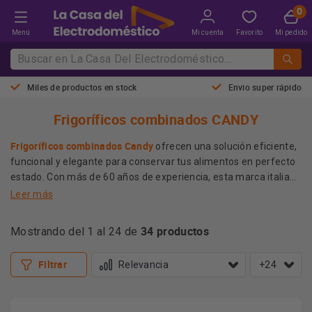
Menú
Mi cuenta
Favorito
Mi pedido
Miles de productos en stock
Envio super rápido
Frigoríficos combinados CANDY
Frigoríficos combinados Candy
ofrecen una solución eficiente,
funcional y elegante para conservar tus alimentos en perfecto
estado. Con más de 60 años de experiencia, esta marca italiana
se ha ganado la confianza de miles de hogares gracias a su
Leer más
fiabilidad, diseño inteligente y tecnología que facilita el día a
Descubre el frigorífico combinado Candy perfecto para ti y
día. Si buscas un electrodoméstico que combine buen precio,
34 productos
mejora tu cocina hoy mismo.
Mostrando del 1 al 24 de
capacidad y durabilidad, los modelos Candy son una apuesta
segura para optimizar tu cocina sin complicaciones.
Filtrar
+24
Más información