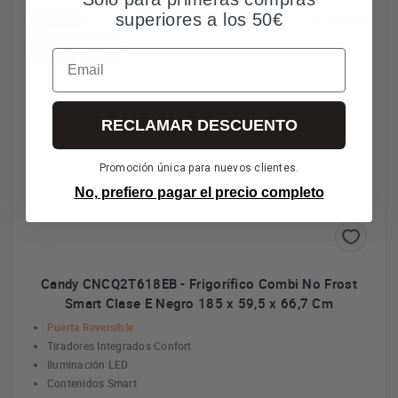
superiores a los 50€
E
*Envío gratuito
Email
RECLAMAR DESCUENTO
Promoción única para nuevos clientes.
No, prefiero pagar el precio completo
Candy CNCQ2T618EB - Frigorífico Combi No Frost
Smart Clase E Negro 185 x 59,5 x 66,7 Cm
Puerta Reversible
Tiradores Integrados Confort
Iluminación LED
Contenidos Smart