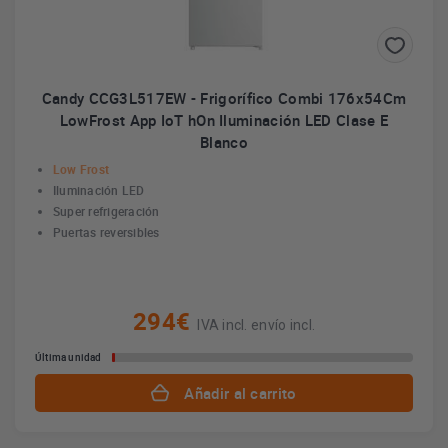
Candy CCG3L517EW - Frigorífico Combi 176x54Cm
LowFrost App IoT hOn Iluminación LED Clase E
Blanco
Low Frost
Iluminación LED
Super refrigeración
Puertas reversibles
294€
IVA incl. envío incl.
Última unidad
Añadir al carrito