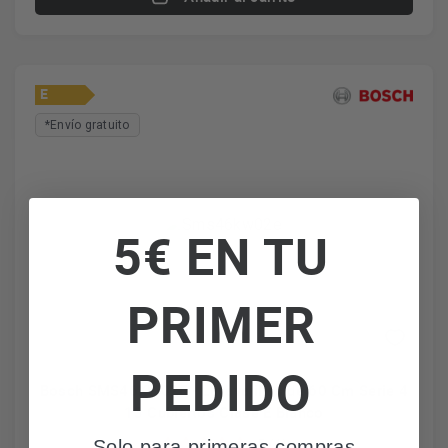
E
*Envío gratuito
5€ EN TU
PRIMER
PEDIDO
Bosch SMS46KW02E - Lavavajillas de 60 Cm Serie 4
13 Cubiertos Clase E Blanco
5 (1)
Solo para primeras compras