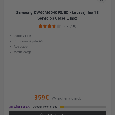
Samsung DW60M6040FS/EC - Lavavajillas 13
Servicios Clase E Inox
3.7 (18)
Display LED
Programa rápido 60'
Aquastop
Media carga
359€
IVA incl. envío incl.
¡RECÍBELO YA!
Quedan 10 en oferta