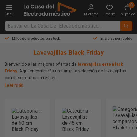
Menú
Mi cuenta
Favorito
Mi pedido
Miles de productos en stock
Envio super rápido
Lavavajillas Black Friday
lavavajillas este Black
Bienvenido a las mejores ofertas de
Friday.
Aquí encontrarás una amplia selección de lavavajillas
con descuentos increíbles.
Leer más
Explora nuestra selección de ofertas y aprovecha las
promociones exclusivas que hemos preparado para ti en
Black Friday en
,
nuestro
aires acondicionados
estufas de
,
,
gas
purificadores de aire
aspiradoras
y mucho más.