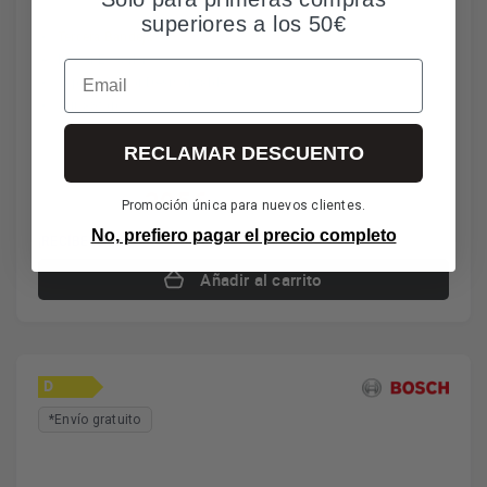
superiores a los 50€
Tercera Bandeja
Motor EcoSilence
Email
Tapa Superior Desmontable
AquaStop
RECLAMAR DESCUENTO
395€
IVA incl. envío incl.
Promoción única para nuevos clientes.
No, prefiero pagar el precio completo
¡RECÍBELO YA!
Últimas unidades
Añadir al carrito
D
*Envío gratuito