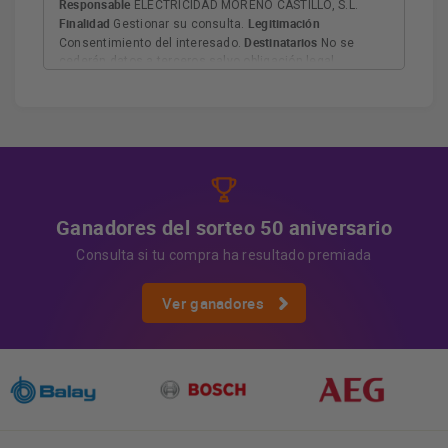
Responsable
ELECTRICIDAD MORENO CASTILLO, S.L.
Finalidad
Legitimación
Gestionar su consulta.
Destinatarios
Consentimiento del interesado.
No se
cederán datos a terceros salvo obligación legal.
Derechos
Tiene derecho a acceder, rectificar y suprimir
los datos, así como otros derechos, como se explica en
Información adicional
la información adicional.
Más
información:
AQUÍ
Ganadores del sorteo 50 aniversario
Consulta si tu compra ha resultado premiada
Ver ganadores