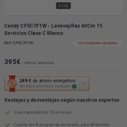
1
/ 12
Candy CF5C7F1W - Lavavajillas 60Cm 15
Servicios Clase C Blanco
Ref: CF5C7F1W
+25 unidades vendidas
395
€
IVA incl. envío incl.
Esta
249 €
de ahorro energético
acción
Modelos con menor consumo
2
abrirá
la
Ventajas y desventajas según nuestros expertos
herramienta
de
Gran capacidad de 15 servicios
ahorro
energético
Youreko.
Cuenta con 8 programas de lavado, para diferentes