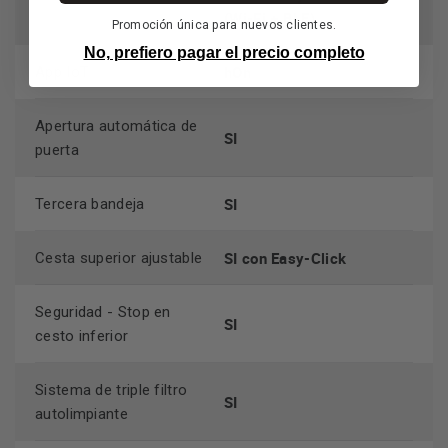
(Wi-Fi + BLE)
Promoción única para nuevos clientes.
No, prefiero pagar el precio completo
hOn
App IoT
Apertura automática de
SI
puerta
SI
Tercera bandeja
SI con Easy-Click
Cesta superior ajustable
Seguridad - Stop en
SI
cesto inferior
Sistema de triple filtro
SI
autolimpiante