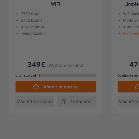
WiFi
Limpie
2752 frig/h
WiFi Incl
2752 kcal/h
Modo Sil
Autolimpieza
Auto Lim
Temporizador
Función I
349€
4
IVA incl. envío incl.
Última unidad
Quedan 3 a est
Añadir al carrito
Más información
Comparar
Más info