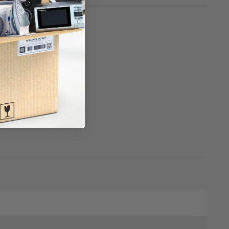
sofá.
le para ti y tu familia.