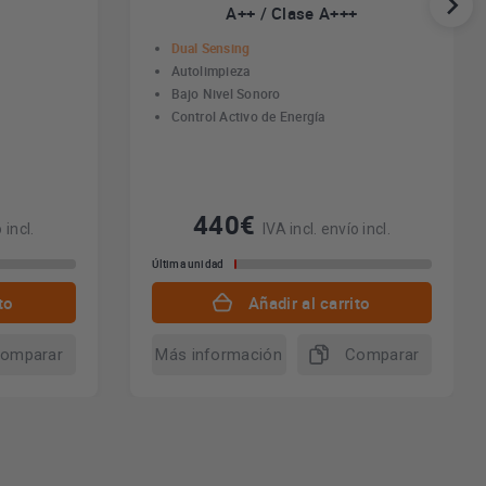
A++ / Clase A+++
Dual Sensing
Autolimpieza
Bajo Nivel Sonoro
Control Activo de Energía
440€
 incl.
IVA incl. envío incl.
Última unidad
to
Añadir al carrito
omparar
Más información
Comparar