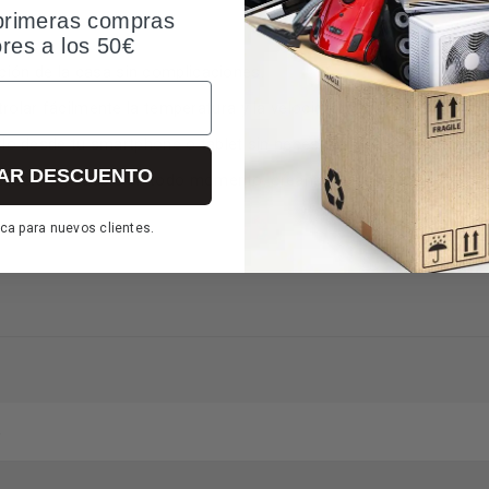
primeras compras
ores a los 50€
ación de la casa sin complicaciones.
olar fácilmente la temperatura y la velocidad del ventilador.
lo desde tu smartphone o tablet sin necesidad de levantarte del 
AR DESCUENTO
resco y agradable en todo momento, creando un ambiente confortab
ca para nuevos clientes.
5