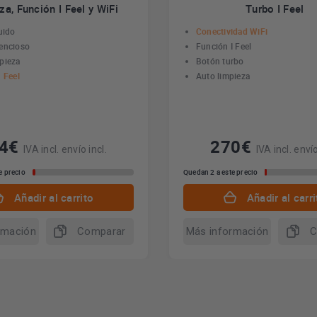
za, Función I Feel y WiFi
Turbo I Feel
uido
Conectividad WiFi
encioso
Función I Feel
pieza
Botón turbo
 Feel
Auto limpieza
74€
270€
IVA incl. envío incl.
IVA incl. envío
e precio
Quedan 2 a este precio
Añadir al carrito
Añadir al carri
rmación
Comparar
Más información
C