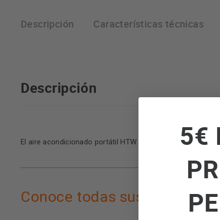
Descripción
Características técnicas
Descripción
5€ 
HTWPB026P41WF
El aire acondicionado portátil HTW
es l
PR
PE
Conoce todas sus ventajas