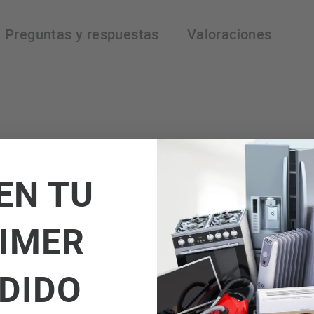
Preguntas y respuestas
Valoraciones
EN TU
a solución perfecta para mantener tu hogar fresco en los días ca
IMER
DIDO