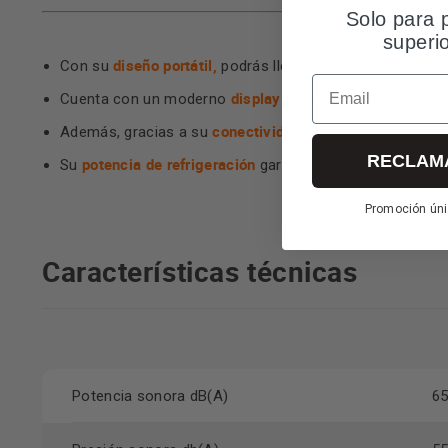
Solo para 
superi
diseño portátil,
Con su
podrás llevarlo a cualquier habit
Email
display LED
Cuenta con un moderno
que te permite contr
conectividad WiFi
Además, gracias a su
, podrás manejar
RECLAM
potencia de refrigeración
Su
garantiza que el aire sea f
Promoción úni
Características técnicas
Potencia sonora dB(A)
6