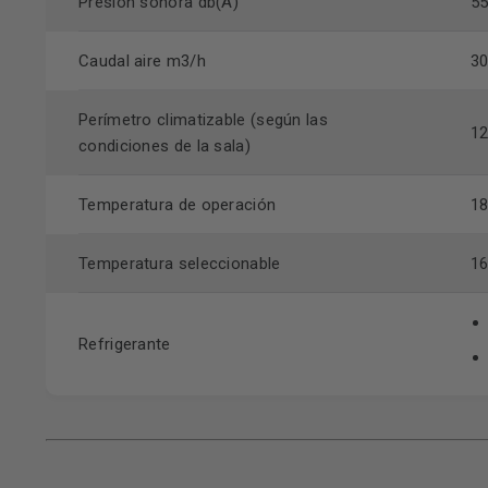
Presión sonora db(A)
5
Caudal aire m3/h
3
Perímetro climatizable (según las
1
condiciones de la sala)
Temperatura de operación
18
Temperatura seleccionable
16
Refrigerante