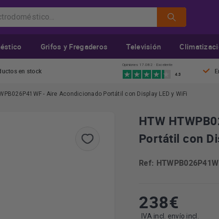
éstico
Grifos y Fregaderos
Televisión
Climatizac
Opiniones 17.082 · Excelente
ductos en stock
E
4.3
PB026P41WF - Aire Acondicionado Portátil con Display LED y WiFi
HTW HTWPB026
Portátil con D
Ref: HTWPB026P41W
238
€
IVA incl. envío incl.