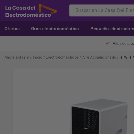
Ofertas
Gran electrodoméstico
Pequeño electrodom
Miles de pro
Ahora estás en:
Inicio
/
Electrodomésticos
/
Aire Acondicionado
/
HTW HTW