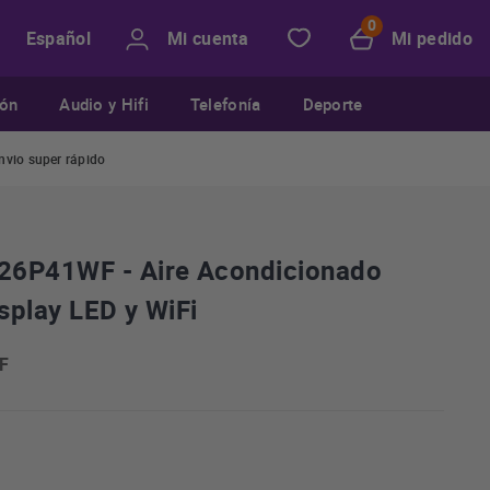
Mi cuenta
Mi pedido
Español
ión
Audio y Hifi
Telefonía
Deporte
nvio super rápido
P41WF - Aire Acondicionado
isplay LED y WiFi
F