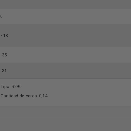
5
00
2~18
-35
-31
Tipo: R290
Cantidad de carga: 0,14