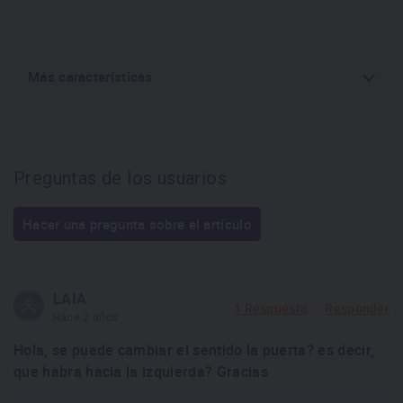
tendrás que mantener la puerta abierta demasiado tiempo, y
no perderás eficiencia en el congelador. Esto es justo lo que
cajón DirectAccess. B
se consigue con el
asta con abrir la
Más características
puerta del congelador y deslizar el cajón, para tener todo su
contenido al alcance de tu mano. Una idea sencilla que
aporta gran comodidad.
Preguntas de los usuarios
Hacer una pregunta sobre el artículo
LAIA
1 Respuesta
Responder
Hace 2 años
Hola, se puede cambiar el sentido la puerta? es decir,
que habra hacia la izquierda? Gracias