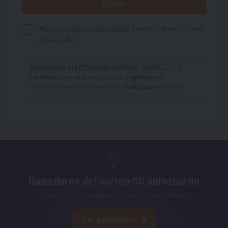
Acepto la
política de privacidad
y recibir comunicaciones
comerciales
Responsable
ELECTRICIDAD MORENO CASTILLO, S.L.
Finalidad
Legitimación
Gestionar su consulta.
Destinatarios
Consentimiento del interesado.
No se
cederán datos a terceros salvo obligación legal.
Derechos
Tiene derecho a acceder, rectificar y suprimir
los datos, así como otros derechos, como se explica en
Información adicional
la información adicional.
Más
información:
AQUÍ
Ganadores del sorteo 50 aniversario
Consulta si tu compra ha resultado premiada
Ver ganadores