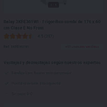
1
/ 9
Balay 3KFE361WI - Frigorífico combi de 176 x 60
cm Clase E No Frost
4.5 (257)
Ref: 3KFE361WI
+50 unidades vendidas
Ventajas y desventajas según nuestros expertos
Bandeja Easy Access en el congelador
Puerta reversible a la izquierda
Sin cajón 0ºC