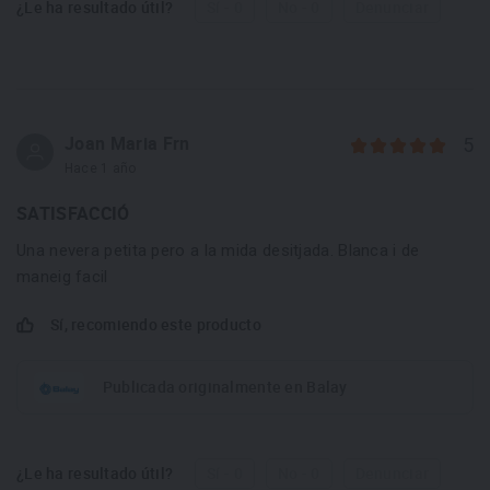
¿Le ha resultado útil?
Sí - 0
No - 0
Denunciar
Joan Maria Frn
5
Hace 1 año
SATISFACCIÓ
Una nevera petita pero a la mida desitjada. Blanca i de
maneig facil
Sí, recomiendo este producto
Publicada originalmente en Balay
¿Le ha resultado útil?
Sí - 0
No - 0
Denunciar