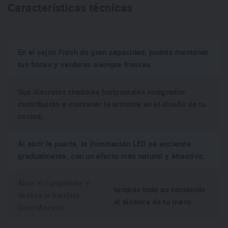
Características técnicas
Iluminación LED
En el cajón Fresh de gran capacidad, podrás mantener
LED
En su interior disfrutarás de una iluminación
más
tus frutas y verduras siempre frescas.
eficiente, capaz de reducir hasta en 10 veces menos el
luz
consumo de las bombillas convencionales. Una
Sus discretos tiradores horizontales integrados
homogénea
que te permitirá ver con claridad el contenido de
contribuirán a mantener la armonía en el diseño de tu
tu frigorífico.
cocina.
Cajón Fresh
Al abrir la puerta, la iluminación LED se enciende
cajón Fresh
El frigorífico cuenta con
gradualmente, con un efecto más natural y atractivo.
, diseñado para
frutas y verduras frescas durante más tiempo,
conservar
conservando sus nutrientes y propiedades a la perfección.
Abre el congelador y
tendrás todo su contenido
desliza la bandeja
al alcance de tu mano.
DirectAccess