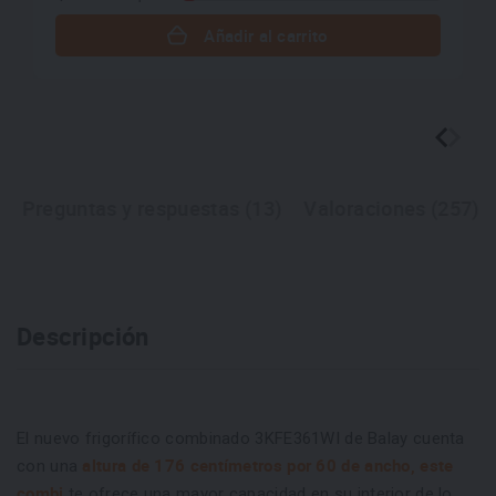
Añadir al carrito
Preguntas y respuestas (13)
Valoraciones (257)
Descripción
El nuevo frigorífico combinado 3KFE361WI de Balay cuenta
altura de 176 centímetros por 60 de ancho, este
con una
combi
te ofrece una mayor capacidad en su interior de lo