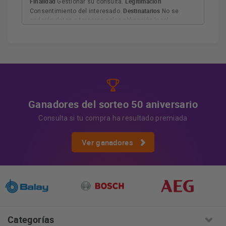
Finalidad
Legitimación
Gestionar su consulta.
Destinatarios
Consentimiento del interesado.
No se
cederán datos a terceros salvo obligación legal.
Derechos
Tiene derecho a acceder, rectificar y suprimir
los datos, así como otros derechos, como se explica en
Información adicional
la información adicional.
Más
información:
AQUÍ
Ganadores del sorteo 50 aniversario
Consulta si tu compra ha resultado premiada
Ver ganadores
Categorías