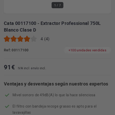
1
/ 7
Cata 00117100 - Extractor Professional 750L
Blanco Clase D
4 (4)
Ref: 00117100
+100 unidades vendidas
91
€
IVA incl. envío incl.
Ventajas y desventajas según nuestros expertos
Mivel sonoro de 49dB(A) lo que la hace silenciosa
El filtro con bandeja recoge grasas es apto para el
lavavajillas