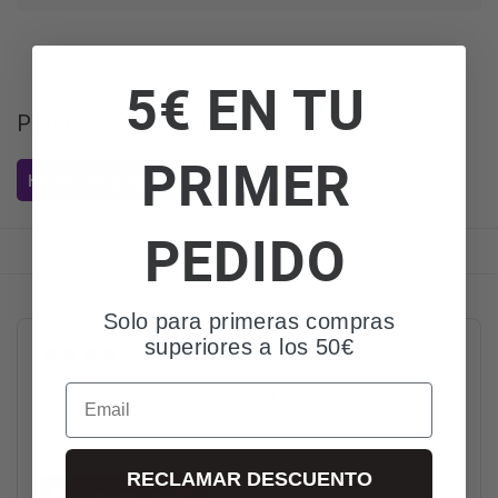
5€ EN TU
Preguntas de los usuarios
PRIMER
Hacer una pregunta sobre el artículo
PEDIDO
Solo para primeras compras
superiores a los 50€
4
4 reseñas
Email
4 de 4 (100%) autores de reseña recomiendan este
producto
RECLAMAR DESCUENTO
Escribe una reseña