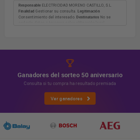
Responsable
ELECTRICIDAD MORENO CASTILLO, S.L.
Finalidad
Legitimación
Gestionar su consulta.
Destinatarios
Consentimiento del interesado.
No se
cederán datos a terceros salvo obligación legal.
Derechos
Tiene derecho a acceder, rectificar y suprimir
los datos, así como otros derechos, como se explica en
Información adicional
la información adicional.
Más
información:
AQUÍ
Ganadores del sorteo 50 aniversario
Consulta si tu compra ha resultado premiada
Ver ganadores