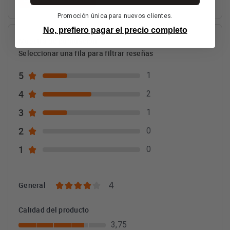
Promoción única para nuevos clientes.
No, prefiero pagar el precio completo
Muestra de puntuación
Seleccionar una fila para filtrar reseñas
5
1
4
2
3
1
2
0
1
0
4
General
Calidad del producto
3,75