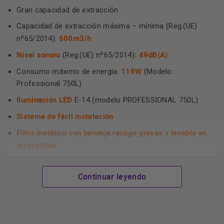
Gran capacidad de extracción
Capacidad de extracción máxima – mínima (Reg.(UE)
600m3/h
nº65/2014):
Nivel sonoro
: 49dB(A)
(Reg.(UE) nº65/2014)
119W
Consumo máximo de energía:
(Modelo
Professional 750L)
Iluminación LED
E-14 (modelo PROFESSIONAL 750L)
Sistema de fácil instalación
Filtro metálico con bandeja recoge grasas y lavable en
lavavajillas
Estructura exterior metálica y turbina de plástico
Continuar leyendo
Descarga 120 mm
Clase de eficiencia energética: D