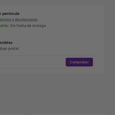
n península
e
envíos y devoluciones
edido:
Sin fecha de entrega
onibles
ódigo postal
Comprobar