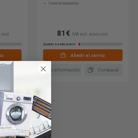
Control mecánico
81€
 incl.
IVA incl. envío incl.
Quedan 3 a este precio
to
Añadir al carrito
omparar
Más información
Comparar
aciones