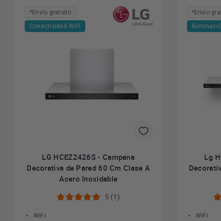
*Envío gratuito
*Envío gra
Conectividad WiFi
Iluminaci
LG HCEZ2426S - Campana
Lg 
Decorativa de Pared 60 Cm Clase A
Decorati
Acero Inoxidable
5 (1)
WiFi
WiFi