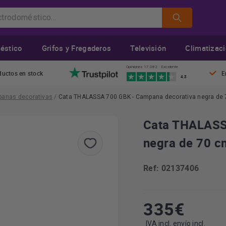
éstico
Grifos y Fregaderos
Televisión
Climatizac
Opiniones 17.082 · Excelente
ductos en stock
E
4.3
anas decorativas
/
Cata THALASSA 700 GBK - Campana decorativa negra de
Cata THALASS
negra de 70 
Ref: 02137406
335
€
IVA incl. envío incl.