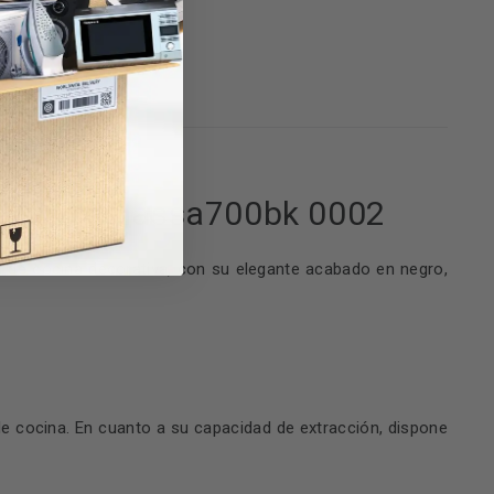
 de cocina decorativa, con su elegante acabado en negro,
cocina. En cuanto a su capacidad de extracción, dispone