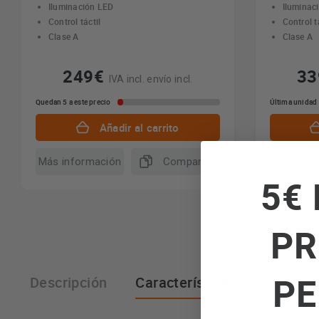
Iluminación LED
Iluminac
Control táctil
Control t
Clase A
Clase A
249€
3
IVA incl. envío incl.
Quedan 5 a este precio
Última unidad
Añadir al carrito
Más información
Comparar
Más info
5€ 
PR
PE
Descripción
Características técnicas