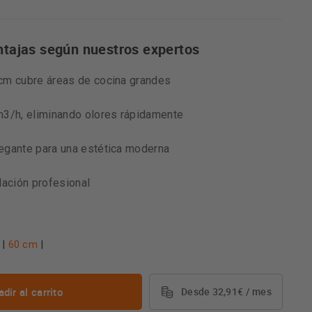
ntajas según nuestros expertos
cm cubre áreas de cocina grandes
m3/h, eliminando olores rápidamente
egante para una estética moderna
lación profesional
|
60 cm
|
dir al carrito
Desde 32,91€ / mes