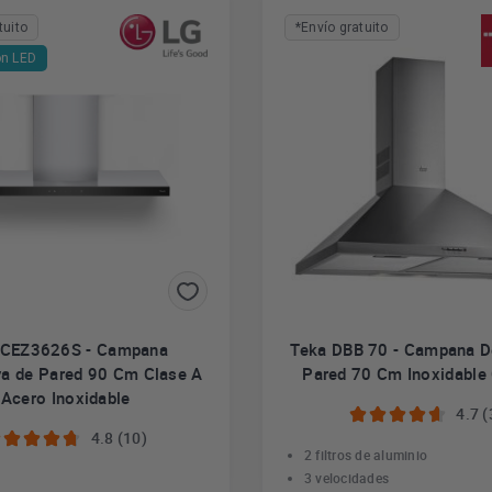
tuito
*Envío gratuito
ón LED
HCEZ3626S - Campana
Teka DBB 70 - Campana D
va de Pared 90 Cm Clase A
Pared 70 Cm Inoxidable
Acero Inoxidable
4.7 (
4.8 (10)
2 filtros de aluminio
3 velocidades