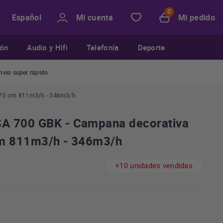
Mi cuenta
Mi pedido
Español
ión
Audio y Hifi
Telefonía
Deporte
nvio super rápido
 70 cm 811m3/h - 346m3/h
A 700 GBK - Campana decorativa
cm 811m3/h - 346m3/h
+10 unidades vendidas