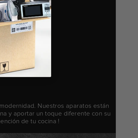
 y modernidad. Nuestros aparatos están
na y aportar un toque diferente con su
tención de tu cocina !