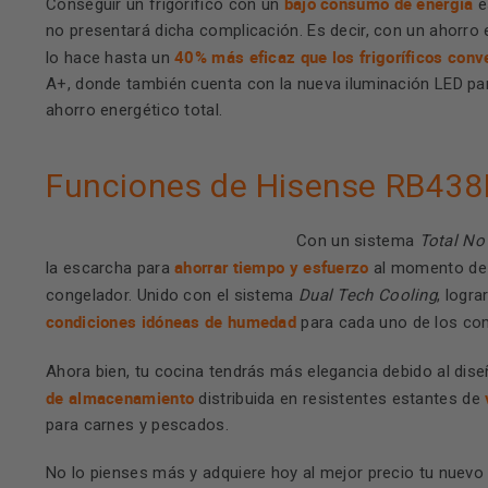
bajo consumo de energía
Conseguir un frigorífico con un
e
no presentará dicha complicación. Es decir, con un ahorro
40% más eficaz que los frigoríficos conv
lo hace hasta un
A+, donde también cuenta con la nueva iluminación LED par
ahorro energético total.
Funciones de Hisense RB43
Con un sistema
Total No
ahorrar tiempo y esfuerzo
la escarcha para
al momento de li
congelador. Unido con el sistema
Dual Tech Cooling
, logr
condiciones idóneas de humedad
para cada uno de los comp
Ahora bien, tu cocina tendrás más elegancia debido al diseñ
de almacenamiento
distribuida en resistentes estantes de
para carnes y pescados.
No lo pienses más y adquiere hoy al mejor precio tu nuevo