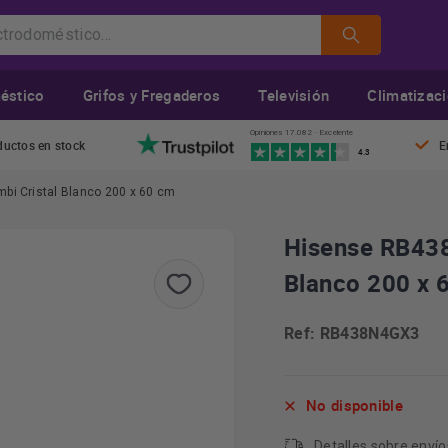
éstico
Grifos y Fregaderos
Televisión
Climatizac
Opiniones 17.082 · Excelente
ductos en stock
E
4.3
bi Cristal Blanco 200 x 60 cm
Hisense RB438
Blanco 200 x 
Ref: RB438N4GX3
No disponible
Detalles sobre
envío