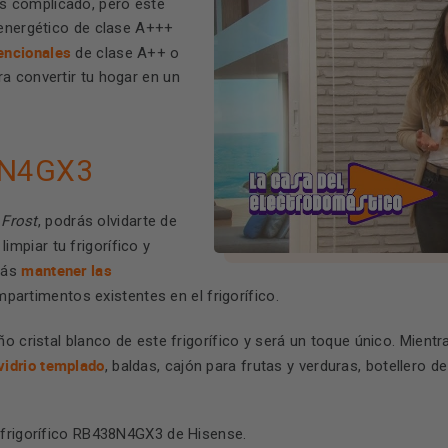
s complicado, pero este
 energético de clase A+++
encionales
de clase A++ o
a convertir tu hogar en un
8N4GX3
 Frost
, podrás olvidarte de
mpiar tu frigorífico y
mantener las
arás
artimentos existentes en el frigorífico.
o cristal blanco de este frigorífico y será un toque único. Mientr
vidrio templado
, baldas, cajón para frutas y verduras, botellero
 frigorífico RB438N4GX3 de Hisense.