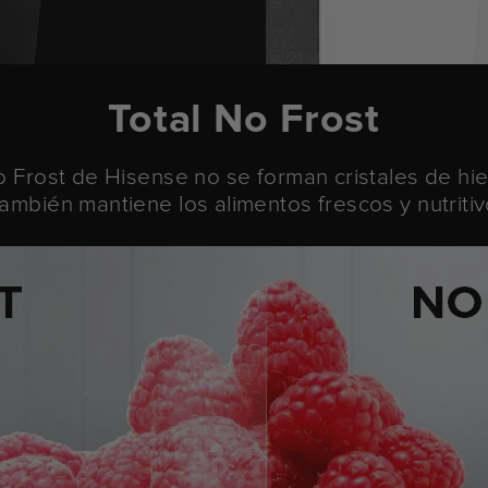
Total No Frost
o Frost de Hisense no se forman cristales de hi
ambién mantiene los alimentos frescos y nutriti