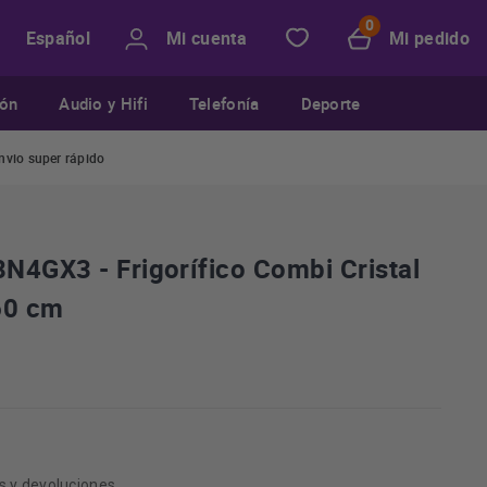
Mi cuenta
Mi pedido
Español
ión
Audio y Hifi
Telefonía
Deporte
nvio super rápido
N4GX3 - Frigorífico Combi Cristal
60 cm
s y devoluciones