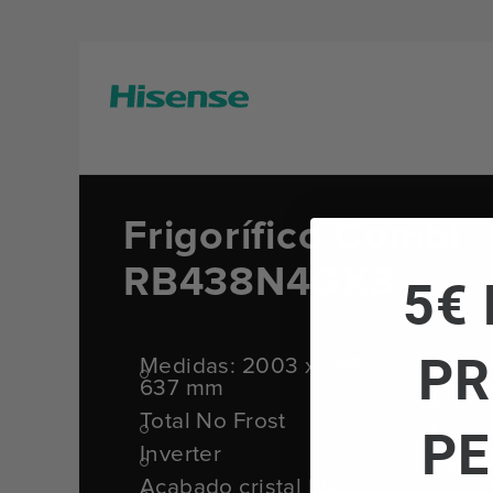
Frigorífico Combi
RB438N4GX3
5€ 
PR
Medidas: 2003 x 595 x
Cajón
637 mm
Contro
Total No Frost
PE
Luces
Inverter
Funci
Acabado cristal blanco