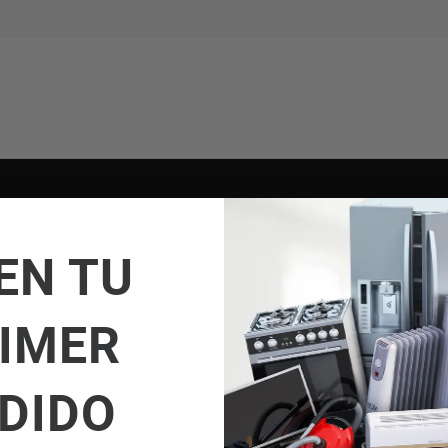
EN TU
IMER
 extra grande
l electrónico táctil
DIDO
 LED internas
ón Holiday