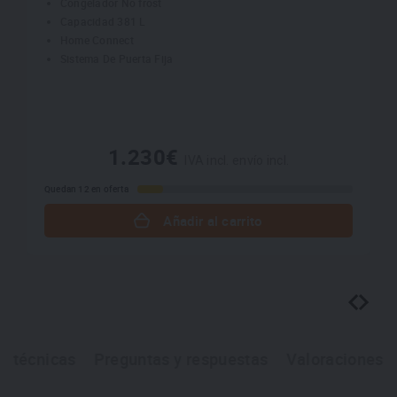
Congelador No frost
Capacidad 381 L
Home Connect
Sistema De Puerta Fija
1.230€
IVA incl. envío incl.
Quedan 12 en oferta
Añadir al carrito
as técnicas
Preguntas y respuestas
Valoraciones