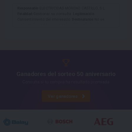
Responsable
ELECTRICIDAD MORENO CASTILLO, S.L.
Finalidad
Legitimación
Gestionar su consulta.
Destinatarios
Consentimiento del interesado.
No se
cederán datos a terceros salvo obligación legal.
Derechos
Tiene derecho a acceder, rectificar y suprimir
los datos, así como otros derechos, como se explica en
Información adicional
la información adicional.
Más
información:
AQUÍ
Ganadores del sorteo 50 aniversario
Consulta si tu compra ha resultado premiada
Ver ganadores