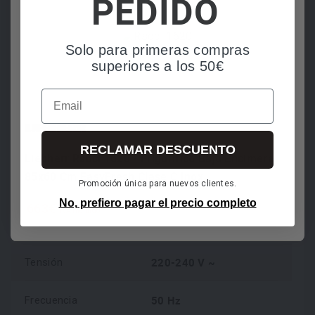
PEDIDO
en 24 horas
Consumo energético
115 kWh/a
Solo para primeras compras
anual
superiores a los 50€
SN-ST
Clase climática
Email
38 dB
Nivel de ruido
RECLAMAR DESCUENTO
Liebherr Rsdci 1620 - Frigorífico Bajo Encimera
Categoría de emisión
85x60 Cm EasyFresh Clase C Inox
C
Promoción única para nuevos clientes.
de ruido aéreo
No, prefiero pagar el precio completo
663€
IVA incluido
0,8 A
Potencia nominal
220-240 V ~
Tensión
50 Hz
Frecuencia