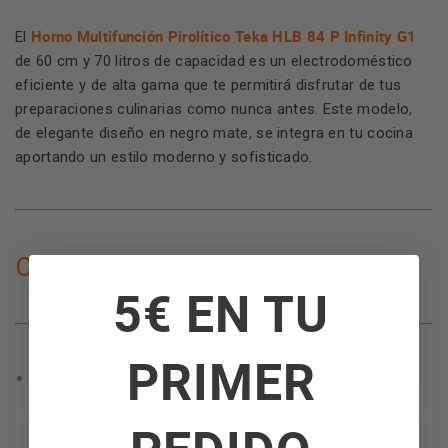
Horno Multifunción Pirolítico Teka HLB 84 P Infinity G1
El
de 60 cm y 70 litros de capacidad es un electrodoméstico
eficiente y de alta gama que te permitirá disfrutar de tus
preparaciones culinarias como nunca antes. Este modelo,
de elegante diseño en negro mate, se integra en tu cocina
aportando un estilo moderno y sofisticado.
Conoce todas sus ventajas
5€ EN TU
PRIMER
Clase A+
Este horno cuenta con la
que garantiza un
excelente rendimiento energético, optimizando el
consumo de electricidad y contribuyendo a un menor