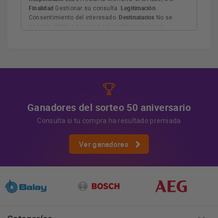
Finalidad
Legitimación
Gestionar su consulta.
Destinatarios
Consentimiento del interesado.
No se
cederán datos a terceros salvo obligación legal.
Derechos
Tiene derecho a acceder, rectificar y suprimir
los datos, así como otros derechos, como se explica en
Información adicional
la información adicional.
Más
información:
AQUÍ
Ganadores del sorteo 50 aniversario
Consulta si tu compra ha resultado premiada
Ver ganadores