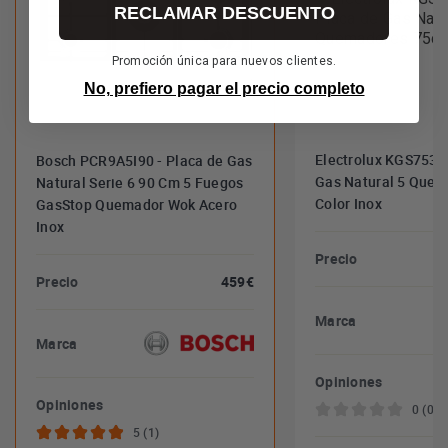
RECLAMAR DESCUENTO
Promoción única para nuevos clientes.
No, prefiero pagar el precio completo
Electrolux KGS7536
Bosch PCR9A5I90 - Placa de Gas
Gas Natural 5 Que
Natural Serie 6 90 Cm 5 Fuegos
Color Inox
GasStop Quemador Wok Acero
Inox
Precio
Precio
459€
Marca
Marca
Opiniones
Opiniones
0 (0)
5 (1)