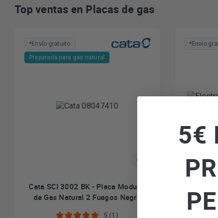
Top ventas en Placas de gas
*Envío gratuito
*Envío gra
Preparada para gas natural
5€ 
PR
Cata SCI 3002 BK - Placa Modular
Electr
PE
de Gas Natural 2 Fuegos Negra
mixta In
5 (1)