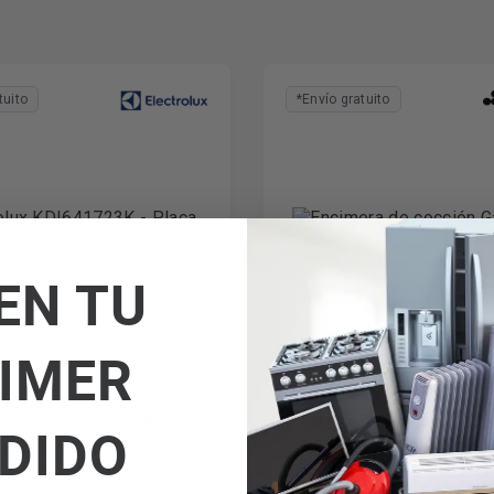
tuito
*Envío gratuito
EN TU
IMER
olux KDI641723K - Placa
SMEG SRV576GH5 - Enci
DIDO
ducción y Gas Natural de 2
cocción Gas 70/75Cm 
fuegos
Acero Inoxidable