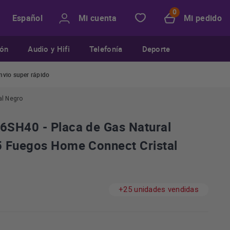
Mi cuenta
Mi pedido
Español
ión
Audio y Hifi
Telefonía
Deporte
nvio super rápido
al Negro
SH40 - Placa de Gas Natural
 Fuegos Home Connect Cristal
+25 unidades vendidas