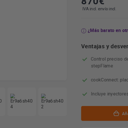
870
€
IVA incl. envío incl.
¿Más barato en ot
Ventajas y desve
Control preciso de
stepFlame
cookConnect: pla
Incluye inyectore
Aña