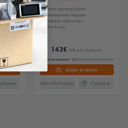
Incluye inyectores butano
Autoencendido integrado
Quemador triple corona
Fácil de usar
143€
 incl.
IVA incl. envío incl.
Quedan 2 a este precio
to
Añadir al carrito
omparar
Más información
Comparar