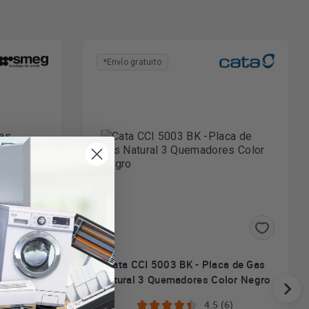
*Envío gratuito
mera de
Cata CCI 5003 BK - Placa de Gas
6 zonas
Natural 3 Quemadores Color Negro
4.5 (6)