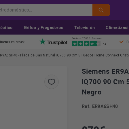
éstico
Grifos y Fregaderos
Televisión
Climatizac
Opiniones 17.082 · Excelente
ductos en stock
E
4.3
R9A6SH40 - Placa de Gas Natural iQ700 90 Cm 5 Fuegos Home Connect Crist
Siemens ER9A6
iQ700 90 Cm 5
Negro
Ref: ER9A6SH40