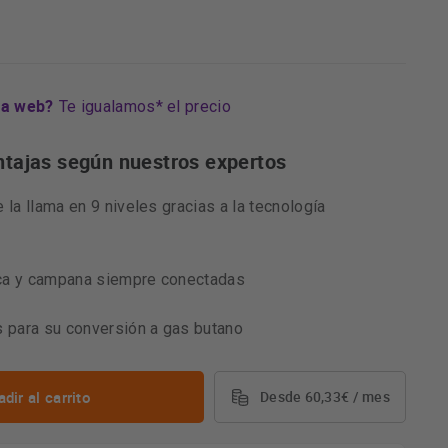
ra web?
Te igualamos* el precio
ntajas según nuestros expertos
 la llama en 9 niveles gracias a la tecnología
ca y campana siempre conectadas
s para su conversión a gas butano
dir al carrito
Desde 60,33€ / mes