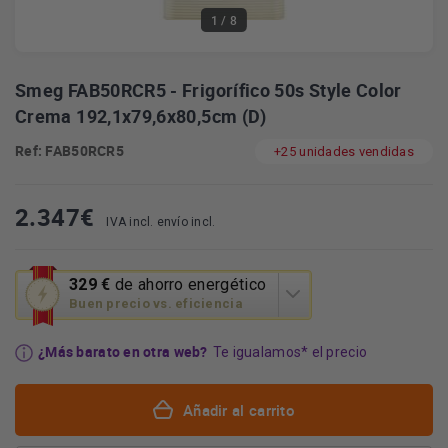
1
/ 8
Smeg FAB50RCR5 - Frigorífico 50s Style Color
Crema 192,1x79,6x80,5cm (D)
Ref: FAB50RCR5
+25 unidades vendidas
2.347
€
IVA incl. envío incl.
Esta
329 €
de ahorro energético
acción
Buen precio vs. eficiencia
abrirá
la
¿Más barato en otra web?
Te igualamos* el precio
herramienta
de
ahorro
Añadir al carrito
energético
Youreko.