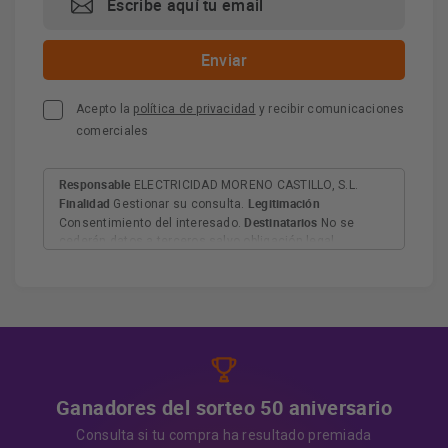
Acepto la
política de privacidad
y recibir comunicaciones
comerciales
Responsable
ELECTRICIDAD MORENO CASTILLO, S.L.
Finalidad
Legitimación
Gestionar su consulta.
Destinatarios
Consentimiento del interesado.
No se
cederán datos a terceros salvo obligación legal.
Derechos
Tiene derecho a acceder, rectificar y suprimir
los datos, así como otros derechos, como se explica en
Información adicional
la información adicional.
Más
información:
AQUÍ
Ganadores del sorteo 50 aniversario
Consulta si tu compra ha resultado premiada