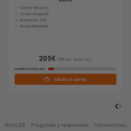
Control Mecánico
Tirador Integrado
Iluminación LED
Puerta Reversible
205€
IVA incl. envío incl.
Quedan 8 a este precio
Añadir al carrito
ANUALES
Preguntas y respuestas
Valoraciones