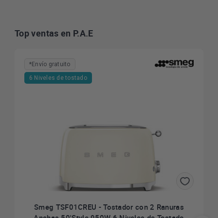
Top ventas en P.A.E
*Envío gratuito
6 Niveles de tostado
Smeg TSF01CREU - Tostador con 2 Ranuras
Anchas 50'Style 950W 6 Niveles de Tostado