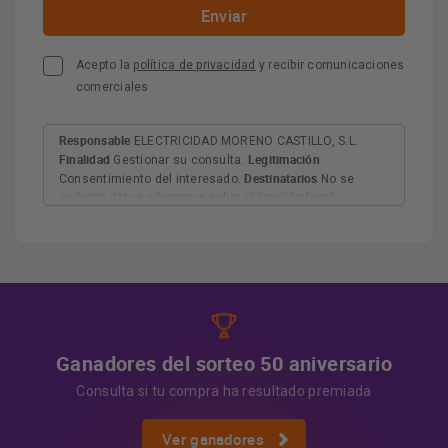
Acepto la
política de privacidad
y recibir comunicaciones
comerciales
Responsable
ELECTRICIDAD MORENO CASTILLO, S.L.
Finalidad
Legitimación
Gestionar su consulta.
Destinatarios
Consentimiento del interesado.
No se
cederán datos a terceros salvo obligación legal.
Derechos
Tiene derecho a acceder, rectificar y suprimir
los datos, así como otros derechos, como se explica en
Información adicional
la información adicional.
Más
información:
AQUÍ
Ganadores del sorteo 50 aniversario
Consulta si tu compra ha resultado premiada
Ver ganadores