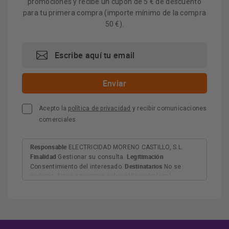
promociones y recibe un cupón de 5 € de descuento
para tu primera compra (importe mínimo de la compra
50 €).
Acepto la
política de privacidad
y recibir comunicaciones
comerciales
Responsable
ELECTRICIDAD MORENO CASTILLO, S.L.
Finalidad
Legitimación
Gestionar su consulta.
Destinatarios
Consentimiento del interesado.
No se
cederán datos a terceros salvo obligación legal.
Derechos
Tiene derecho a acceder, rectificar y suprimir
los datos, así como otros derechos, como se explica en
Información adicional
la información adicional.
Más
información:
AQUÍ