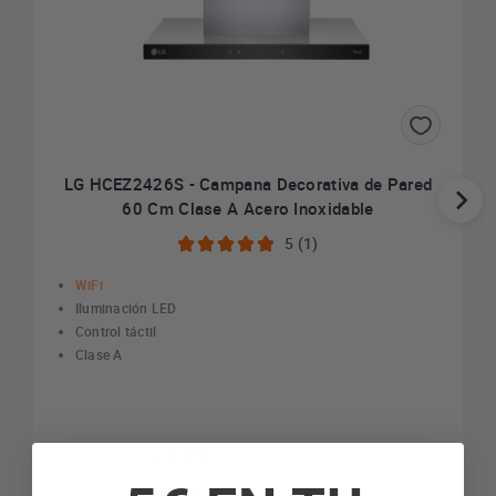
LG HCEZ2426S - Campana Decorativa de Pared
60 Cm Clase A Acero Inoxidable
5 (1)
WiFi
Iluminación LED
Control táctil
Clase A
249€
IVA incl. envío incl.
Quedan 5 a este precio