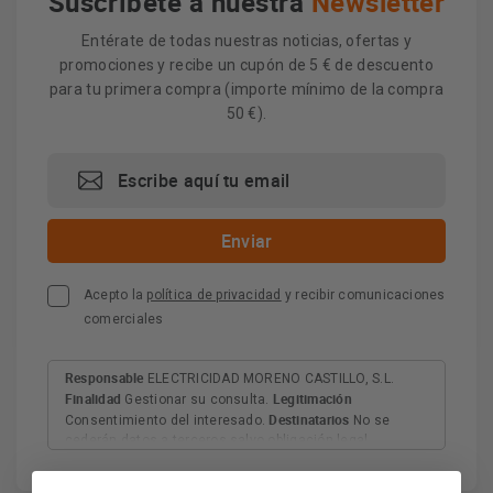
Suscríbete a nuestra
Newsletter
Entérate de todas nuestras noticias, ofertas y
promociones y recibe un cupón de 5 € de descuento
para tu primera compra (importe mínimo de la compra
50 €).
Acepto la
política de privacidad
y recibir comunicaciones
comerciales
Responsable
ELECTRICIDAD MORENO CASTILLO, S.L.
Finalidad
Legitimación
Gestionar su consulta.
Destinatarios
Consentimiento del interesado.
No se
cederán datos a terceros salvo obligación legal.
Derechos
Tiene derecho a acceder, rectificar y suprimir
los datos, así como otros derechos, como se explica en