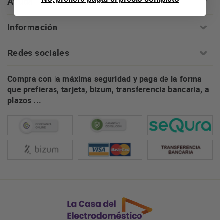
Ayuda
Información
Redes sociales
Compra con la máxima seguridad y paga de la forma
que prefieras, tarjeta, bizum, transferencia bancaria, a
plazos ...