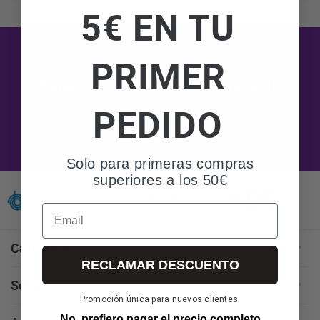
Información adicional
la información adicional.
Más
5€ EN TU
información:
AQUÍ
PRIMER
Ganadores del sorteo 50 aniversario
Consulta si tu compra ha resultado premiada
PEDIDO
Ver ganadores
Solo para primeras compras
superiores a los 50€
Email
Categorías
RECLAMAR DESCUENTO
Sobre nosotros
Promoción única para nuevos clientes.
No, prefiero pagar el precio completo