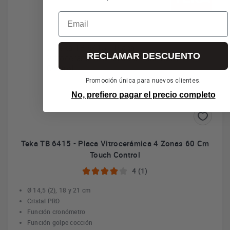
Email
RECLAMAR DESCUENTO
Promoción única para nuevos clientes.
No, prefiero pagar el precio completo
Teka TB 6415 - Placa Vitrocerámica 4 Zonas 60 Cm
Touch Control
4 (1)
Ø 14,5 (2), 18 y 21 cm
Cristal PRO
Función cronómetro
Función golpe cocción