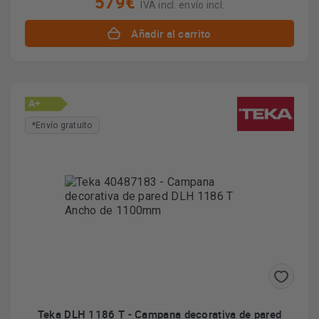
579€
IVA incl. envío incl.
Añadir al carrito
A+
*Envío gratuito
Teka DLH 1186 T - Campana decorativa de pared