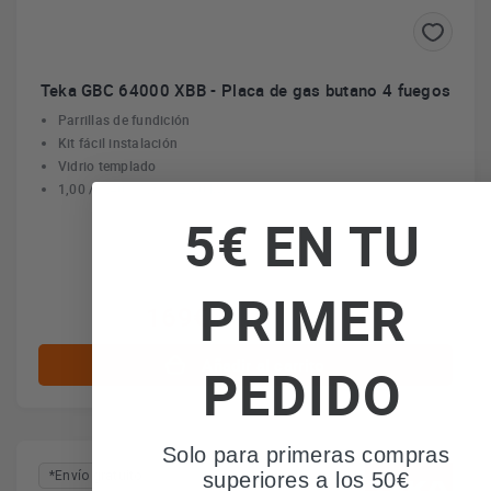
Teka GBC 64000 XBB - Placa de gas butano 4 fuegos
Parrillas de fundición
Kit fácil instalación
Vidrio templado
1,00 / 1,40 / 1,75 / 2,80 kW
5€ EN TU
PRIMER
169€
IVA incl. envío incl.
Añadir al carrito
PEDIDO
Solo para primeras compras
superiores a los 50€
*Envío gratuito