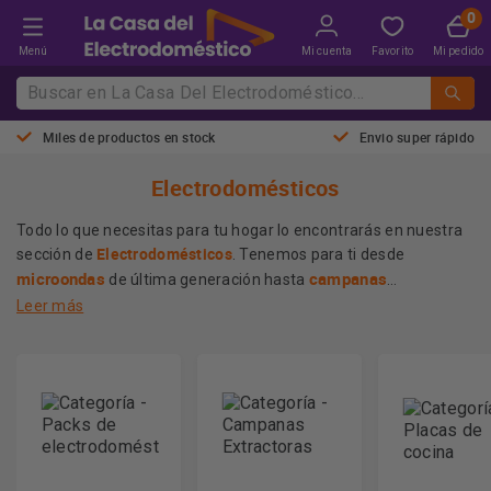
Menú
Mi cuenta
Favorito
Mi pedido
Miles de productos en stock
Envio super rápido
Electrodomésticos
Todo lo que necesitas para tu hogar lo encontrarás en nuestra
Electrodomésticos
sección de
. Tenemos para ti desde
microondas
campanas
de última generación hasta
extractoras eficientes
aires acondicionados
, pasando por
Leer más
que garantizan un ambiente fresco y cocinas de alto
Nuestro extenso catálogo está compuesto por las mejores
rendimiento.
calidad y durabilidad en cada
marcas del mercado, asegurando
producto
. Además, ofrecemos los precios más competitivos
La
para que equipes tu hogar sin sacrificar tu economía. En
Casa del Electrodoméstico
hacemos que la tecnología sea
accesible para todos.
Más información