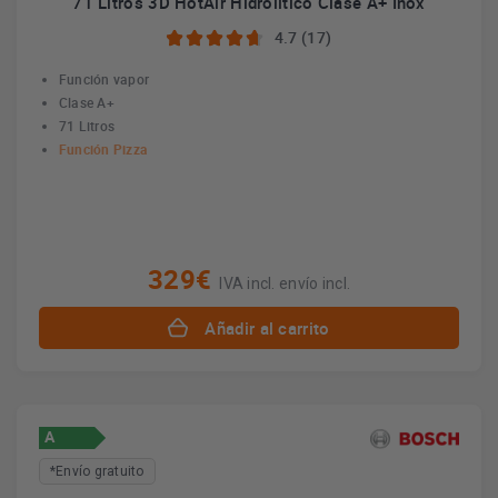
71 Litros 3D HotAir Hidrolítico Clase A+ Inox
4.7 (17)
Función vapor
Clase A+
71 Litros
Función Pizza
329€
IVA incl. envío incl.
Añadir al carrito
A
*Envío gratuito