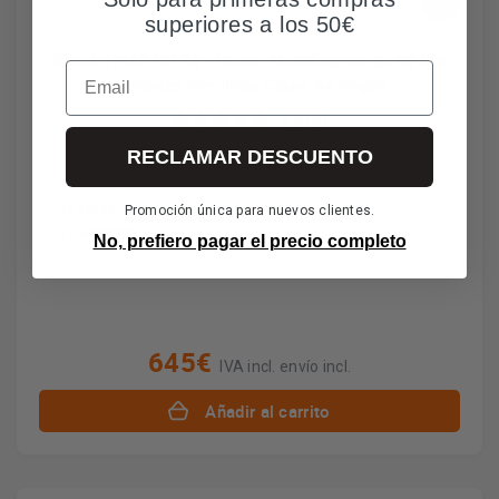
superiores a los 50€
Bosch HBA572EB3 - Horno Multifunción de 60 Cm
Email
Limpieza Pirolítica Clase A+ Negro
4.9 (9)
RECLAMAR DESCUENTO
10 Programas Automáticos
Limpieza Pirolítica
71 Litros
Promoción única para nuevos clientes.
7 Funciones
No, prefiero pagar el precio completo
645€
IVA incl. envío incl.
Añadir al carrito