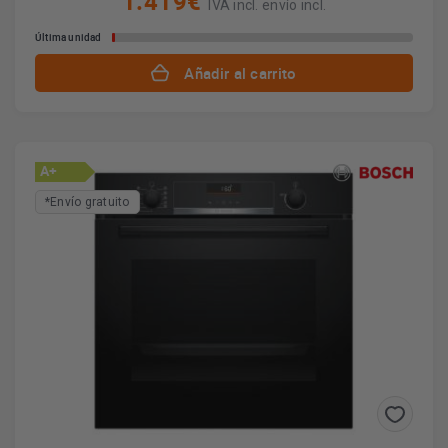
1.419€
IVA incl. envío incl.
Última unidad
Añadir al carrito
A+
*Envío gratuito