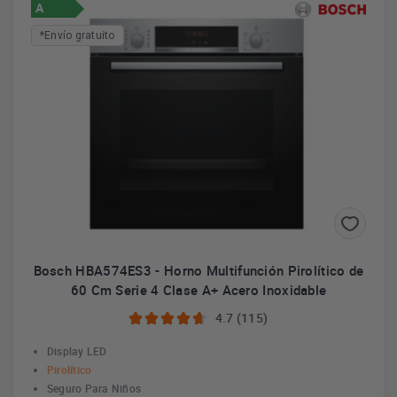
A
*Envío gratuito
Con Bosch, tendrás todo lo que necesitas en tu cocina para
disfrutar de ella.
Con la Serie 8 de hornos Bosch, podrás cocinar al vapor, de
forma tradicional, o combinando ambas técnicas para unos
resultados jugosos por dentro y crujientes por fuera. Además,
con sus hornos compactos de 45cm son ideales si le das un uso
esporádico pero intenso, por ello Bosch, te da las mismas
prestaciones que como si lo fueras a usar a diario.
Más información
Bosch HBA574ES3 - Horno Multifunción Pirolítico de
60 Cm Serie 4 Clase A+ Acero Inoxidable
4.7 (115)
Display LED
Pirolítico
Seguro Para Niños