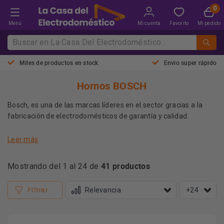
Menú
Mi cuenta
Favorito
Mi pedido
Miles de productos en stock
Envio super rápido
Hornos BOSCH
Bosch, es una de las marcas líderes en el sector gracias a la
fabricación de electrodomésticos de garantía y calidad.
Leer más
Con los hornos Bosch, tendrás todo lo necesario para disfrutar
de tu tiempo en la cocina. Modelos que te ayudarán a la
41 productos
Mostrando del 1 al 24 de
limpieza o inclusos sistemas que harán que solo tengas que
pasarle un trapo tras su uso.
Filtrar
+24
Características de los hornos
Bosch