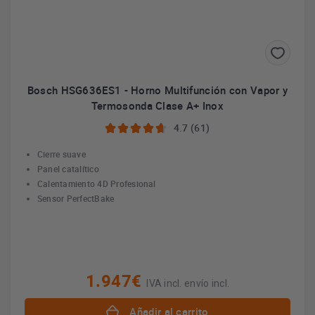
Bosch HSG636ES1 - Horno Multifunción con Vapor y
Termosonda Clase A+ Inox
4.7 (61)
Cierre suave
Panel catalítico
Calentamiento 4D Profesional
Sensor PerfectBake
1.947€
IVA incl. envío incl.
Añadir al carrito