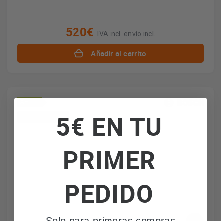
520€
IVA incl. envío incl.
Añadir al carrito
A+
5€ EN TU
*Envío gratuito
PRIMER
PEDIDO
Solo para primeras compras