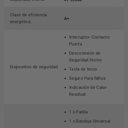
Clase de eficiencia
Accesorios incluidos
A+
energética
1 x Parrilla
Interruptor Contacto
1 x Bandeja Universal
Puerta
1 x Bandeja para Vapor Perforada (Tamaño XL)
Desconexión de
1 x Bandeja para Vapor Perforada (Tamaño M)
Seguridad Horno
1 x Bandeja para Vapor Sin Perforar (Tamaño M)
Dispositivo de seguridad
Tecla de Inicio
Seguro Para Niños
Funciones y equipamiento
Indicación de Calor
Residual
Home Connect: ✅ (Control y Diagnóstico Remoto)
Sistema de soporte: Dishes
1 x Parilla
Precalentamiento rápido: ✅
1 x Bandeja Universal
Función Pizza: ✅