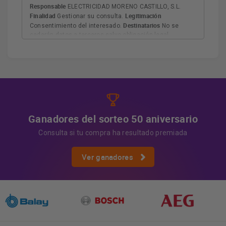
Responsable
ELECTRICIDAD MORENO CASTILLO, S.L.
Finalidad
Legitimación
Gestionar su consulta.
Destinatarios
Consentimiento del interesado.
No se
cederán datos a terceros salvo obligación legal.
Derechos
Tiene derecho a acceder, rectificar y suprimir
los datos, así como otros derechos, como se explica en
Información adicional
la información adicional.
Más
información:
AQUÍ
Ganadores del sorteo 50 aniversario
Consulta si tu compra ha resultado premiada
Ver ganadores