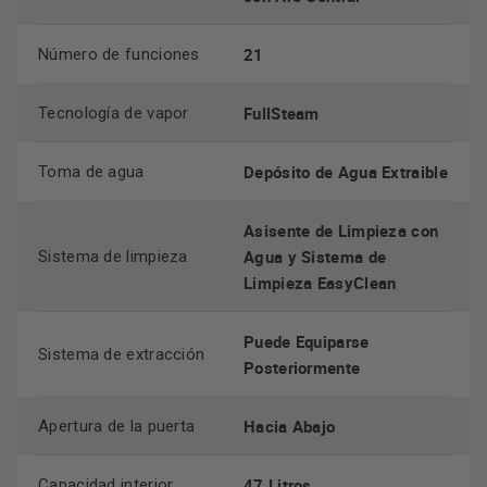
21
Número de funciones
Limpieza y seguridad
FullSteam
Tecnología de vapor
Sistema de limpieza: Asistente de Limpieza con Agua y
EasyClean
Depósito de Agua Extraible
Toma de agua
Sistema de extracción: Puede Equiparse Posteriormente
Apertura de la puerta: Hacia Abajo
Asisente de Limpieza con
Agua y Sistema de
Sistema de limpieza
Dispositivos de seguridad:
Limpieza EasyClean
Interruptor de Contacto en la Puerta
Desconexión de Seguridad del Horno
Puede Equiparse
Sistema de extracción
Tecla de Inicio
Posteriormente
Seguro para Niños
Indicación de Calor Residual
Hacia Abajo
Apertura de la puerta
47 Litros
Capacidad interior