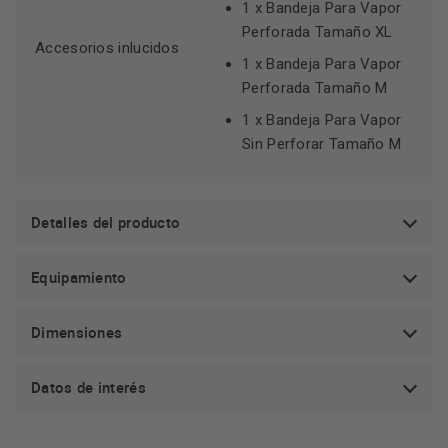
1 x Bandeja Para Vapor
AirFry (Freír con Aire Caliente): ✅
Perforada Tamaño XL
Accesorios inlucidos
Aire caliente: Sistema de Calentamiento 4D Profesional
1 x Bandeja Para Vapor
Perforada Tamaño M
Asistente de horno vía control por voz: ✅
1 x Bandeja Para Vapor
Sin Perforar Tamaño M
Detalles del producto
Equipamiento
Dimensiones
Datos de interés