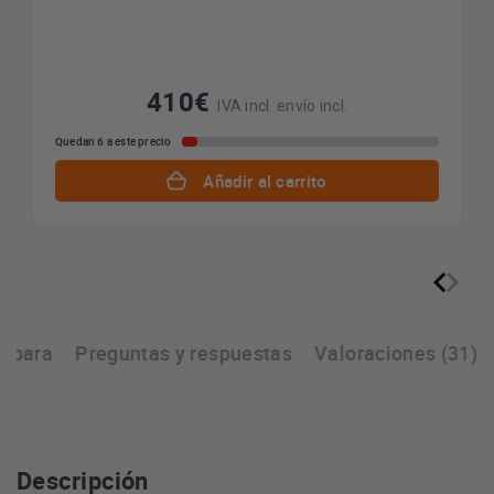
410€
IVA incl. envío incl.
Quedan 6 a este precio
Añadir al carrito
mpara
Preguntas y respuestas
Valoraciones (31)
Descripción