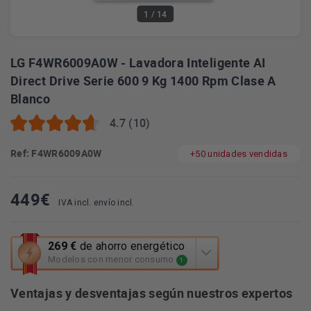
1
/ 14
LG F4WR6009A0W - Lavadora Inteligente AI
Direct Drive Serie 600 9 Kg 1400 Rpm Clase A
Blanco
4.7 (10)
Ref: F4WR6009A0W
+50 unidades vendidas
449
€
IVA incl. envío incl.
Esta
269 €
de ahorro energético
acción
Modelos con menor consumo
1
abrirá
la
Ventajas y desventajas según nuestros expertos
herramienta