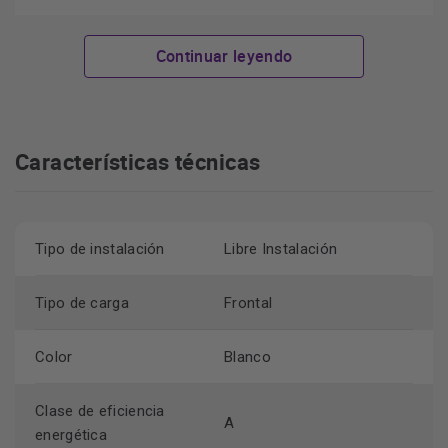
clasificación energética de Clase A
Con una
, esta
lavadora no solo cuida tus prendas, sino también el
Continuar leyendo
medio ambiente. Disfruta de un lavado eficiente y
respetuoso con el planeta.
variedad de programas de lavado
Cuenta con una
para
adaptarse a todo tipo de prendas y suciedad. Con su
Características técnicas
funcionamiento silencioso, podrás lavar la ropa en
cualquier momento del día sin molestar a nadie.
Tipo de instalación
Libre Instalación
Tipo de carga
Frontal
Color
Blanco
Clase de eficiencia
A
energética