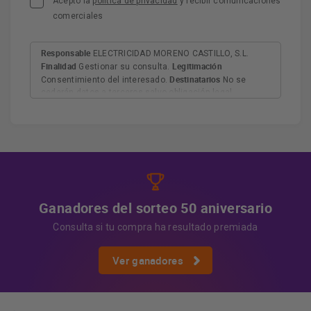
Acepto la
política de privacidad
y recibir comunicaciones
comerciales
Responsable
ELECTRICIDAD MORENO CASTILLO, S.L.
Finalidad
Legitimación
Gestionar su consulta.
Destinatarios
Consentimiento del interesado.
No se
cederán datos a terceros salvo obligación legal.
Derechos
Tiene derecho a acceder, rectificar y suprimir
los datos, así como otros derechos, como se explica en
Información adicional
la información adicional.
Más
información:
AQUÍ
Ganadores del sorteo 50 aniversario
Consulta si tu compra ha resultado premiada
Ver ganadores