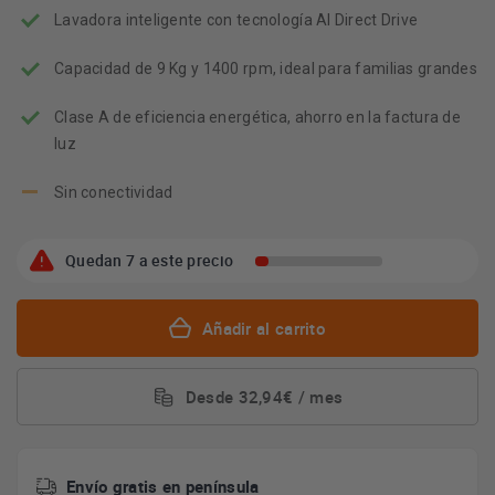
de
Lavadora inteligente con tecnología AI Direct Drive
ahorro
energético
Youreko.
Capacidad de 9 Kg y 1400 rpm, ideal para familias grandes
Clase A de eficiencia energética, ahorro en la factura de
luz
Sin conectividad
Quedan 7 a este precio
Añadir al carrito
Desde 32,94€ / mes
Envío gratis en península