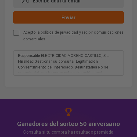
Acepto la
política de privacidad
y recibir comunicaciones
comerciales
Responsable
ELECTRICIDAD MORENO CASTILLO, S.L.
Finalidad
Legitimación
Gestionar su consulta.
Destinatarios
Consentimiento del interesado.
No se
cederán datos a terceros salvo obligación legal.
Derechos
Tiene derecho a acceder, rectificar y suprimir
los datos, así como otros derechos, como se explica en
Información adicional
la información adicional.
Más
información:
AQUÍ
Ganadores del sorteo 50 aniversario
Consulta si tu compra ha resultado premiada