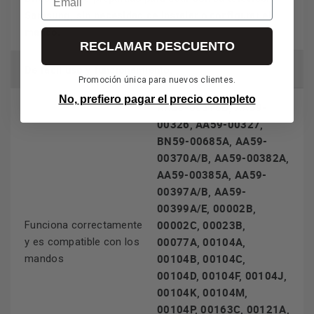
Samsung, sin necesidad de instalar o configurar el
mando.
RECLAMAR DESCUENTO
De fácil uso y funcionamiento.
Promoción única para nuevos clientes.
No, prefiero pagar el precio completo
AA59-00316B, AA59-
00326, AA59-00327,
BN59-00685A, AA59-
00370A/B, AA59-00382A,
AA59-00385A, AA59-
00397A/B, AA59-
00399A/E, 00002B,
00002C, 00023B,
Funciona correctamente
00077A, 00104A,
y es compatible con los
00104B, 00104C,
mandos
00104D, 00104F, 00104J,
00104K, 00104M,
00104P, 00163C, 00121A,