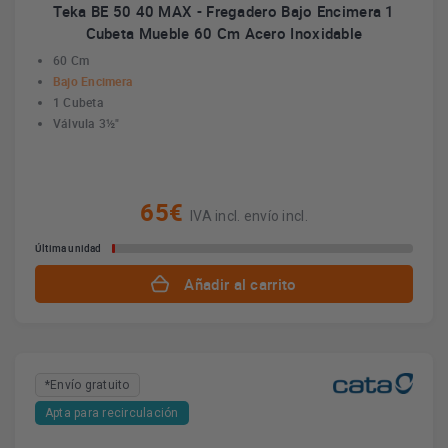
Teka BE 50 40 MAX - Fregadero Bajo Encimera 1
Cubeta Mueble 60 Cm Acero Inoxidable
60 Cm
Bajo Encimera
1 Cubeta
Válvula 3½"
65€
IVA incl. envío incl.
Última unidad
Añadir al carrito
*Envío gratuito
Apta para recirculación