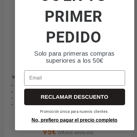
PRIMER
PEDIDO
Solo para primeras compras
superiores a los 50€
Teka MWE FS25 G SS - Microondas de Libre
Email
Instalación 25 Litros Grill 1000W Temporizador Inox
Grill de 1000W
Temporizador
RECLAMAR DESCUENTO
25 Litros
3 Funciones de cocinado
Promoción única para nuevos clientes.
No, prefiero pagar el precio completo
95€
IVA incl. envío incl.