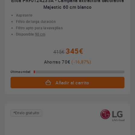
Elica PRF0124235A - Campana extractora decorativa
Majestic 60 cm blanco
Aspirante
Filtro de larga duración
Filtro apto para lavavajillas
Disponible
90 cm
345€
415€
Ahorras 70€
(-16,87%)
Última unidad
Añadir al carrito
*Envío gratuito