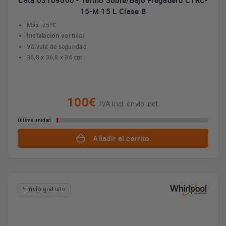
Cata 03109000 - Termo Sobre/Bajo Fregadero CTRC-
15-M 15 L Clase B
Máx. 75ºC
Instalación vertical
Válvula de seguridad
36,8 x 36,8 x 34 cm
100€
IVA incl. envío incl.
Última unidad
Añadir al carrito
*Envío gratuito