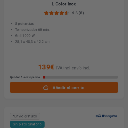
L Color Inox
4.6 (8)
8 potencias
Temporizador 60 min.
Grill 1000 W
28,1 x 48,3 x 42,2 cm
139€
IVA incl. envío incl.
Quedan 3 a este precio
Añadir al carrito
*Envío gratuito
Sin plato giratorio