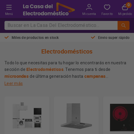
Menú
Mi cuenta
Favorito
Mi pedido
Miles de productos en stock
Envio super rápido
Electrodomésticos
Todo lo que necesitas para tu hogar lo encontrarás en nuestra
Electrodomésticos
sección de
. Tenemos para ti desde
microondas
campanas
de última generación hasta
extractoras eficientes
aires acondicionados
, pasando por
Leer más
que garantizan un ambiente fresco y cocinas de alto
Nuestro extenso catálogo está compuesto por las mejores
rendimiento.
calidad y durabilidad en cada
marcas del mercado, asegurando
producto
. Además, ofrecemos los precios más competitivos
La
para que equipes tu hogar sin sacrificar tu economía. En
Casa del Electrodoméstico
hacemos que la tecnología sea
accesible para todos.
Más información