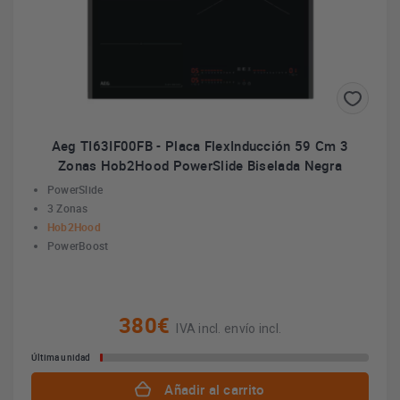
Aeg TI63IF00FB - Placa FlexInducción 59 Cm 3
Zonas Hob2Hood PowerSlide Biselada Negra
PowerSlide
3 Zonas
Hob2Hood
PowerBoost
380€
IVA incl. envío incl.
Última unidad
Añadir al carrito