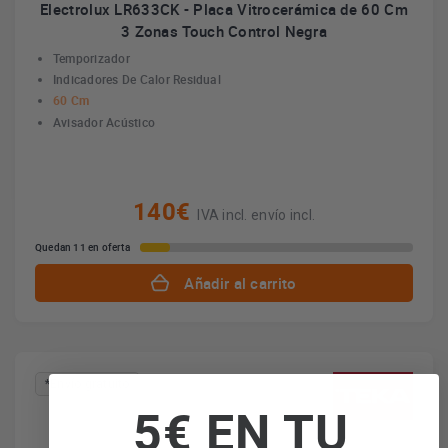
Electrolux LR633CK - Placa Vitrocerámica de 60 Cm
3 Zonas Touch Control Negra
Temporizador
Indicadores De Calor Residual
60 Cm
Avisador Acústico
140€
IVA incl. envío incl.
Quedan 11 en oferta
Añadir al carrito
*Envío gratuito
5€ EN TU