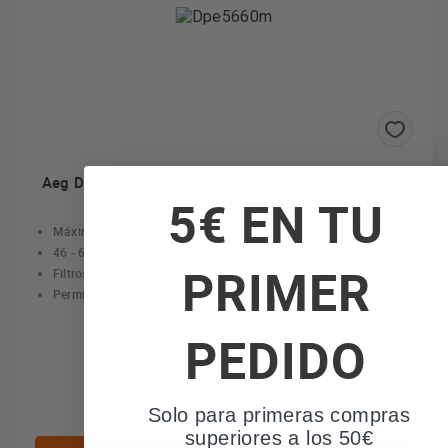
Aeg DPE5660M - Campana telescópica 60cm Clase
5€ EN TU
A Acero Inox
Máximo 660 m3/h
46 - 60 dB(A)
PRIMER
Filtros aptos lavavajillas
Permite recirculación
PEDIDO
270€
Solo para primeras compras
IVA incl. envío incl.
superiores a los 50€