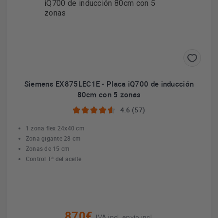
Siemens EX875LEC1E - Placa iQ700 de inducción
80cm con 5 zonas
4.6 (57)
1 zona flex 24x40 cm
Zona gigante 28 cm
Zonas de 15 cm
Control Tª del aceite
870€
IVA incl. envío incl.