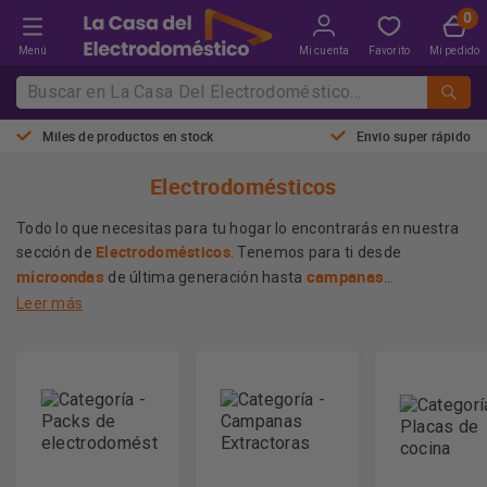
Menú
Mi cuenta
Favorito
Mi pedido
Miles de productos en stock
Envio super rápido
Electrodomésticos
Todo lo que necesitas para tu hogar lo encontrarás en nuestra
Electrodomésticos
sección de
. Tenemos para ti desde
microondas
campanas
de última generación hasta
extractoras eficientes
aires acondicionados
, pasando por
Leer más
que garantizan un ambiente fresco y cocinas de alto
Nuestro extenso catálogo está compuesto por las mejores
rendimiento.
calidad y durabilidad en cada
marcas del mercado, asegurando
producto
. Además, ofrecemos los precios más competitivos
La
para que equipes tu hogar sin sacrificar tu economía. En
Casa del Electrodoméstico
hacemos que la tecnología sea
accesible para todos.
Más información