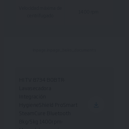
Velocidad máxima de
1400 rpm
centrifugado
Inpage.inpage_beko_documents
HITV 8734 B0BTR-
Lavasecadora
Integración
HygieneShield ProSmart
SteamCure Bluetooth
8kg/5kg 1400rpm-