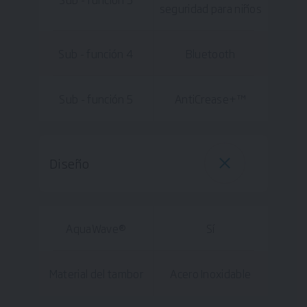
seguridad para niños
Sub - función 4
Bluetooth
Sub - función 5
AntiCrease+™
Diseño
AquaWave®
Sí
Material del tambor
Acero Inoxidable