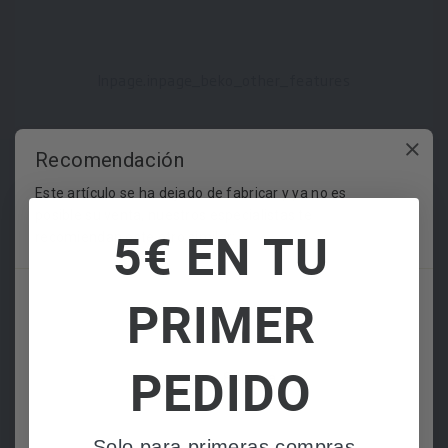
Inpage.inpage_beko_other_features
Recomendación
Este artículo se ha dejado de fabricar y ya no es
posible su venta, nuestros especialistas te
5€ EN TU
recomiendan este otro similar:
PRIMER
PEDIDO
Solo para primeras compras