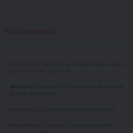
Equipamiento
Hygieneshield:
El poder de la circulación del aire caliente
para eliminar virus y bacterias.
Wash&Dry:
Lava y seca 5 KG de ropa con tan sólo girar
un botón. ¡Sin pausas!
Wash&Wear ®:
Lava y seca 1Kg de carga en 1 hora.
Motor ProSmart™ Inverter
- 10 años Garantía. Alta
eficiencia y durabilidad, bajo en ruido.