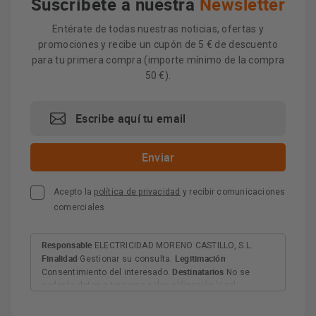
Suscríbete a nuestra
Newsletter
Entérate de todas nuestras noticias, ofertas y
promociones y recibe un cupón de 5 € de descuento
para tu primera compra (importe mínimo de la compra
50 €).
Acepto la
política de privacidad
y recibir comunicaciones
comerciales
Responsable
ELECTRICIDAD MORENO CASTILLO, S.L.
Finalidad
Legitimación
Gestionar su consulta.
Destinatarios
Consentimiento del interesado.
No se
cederán datos a terceros salvo obligación legal.
Derechos
Tiene derecho a acceder, rectificar y suprimir
los datos, así como otros derechos, como se explica en