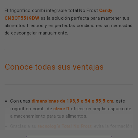
Candy
El frigorífico combi integrable total No Frost
CNBQT5519DW
es la solución perfecta para mantener tus
alimentos frescos y en perfectas condiciones sin necesidad
de descongelar manualmente.
Conoce todas sus ventajas
dimensiones de 193,5 x 54 x 55,5 cm
Con unas
, este
clase D
frigorífico combi de
ofrece un amplio espacio de
almacenamiento para tus alimentos.
tecnología Total No Frost
Gracias a su
, evita la formación
de escarcha en el congelador y en el frigorífico,