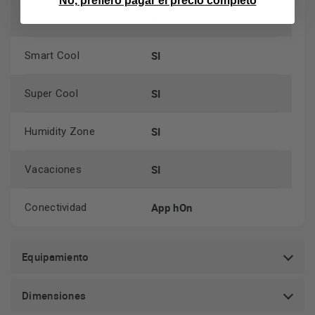
No, prefiero pagar el precio completo
SI
Puerta reversible
SI
Smart Cool
SI
Super Cool
SI
Humidity Zone
SI
Vacaciones
App hOn
Conectividad
Equipamiento
Dimensiones