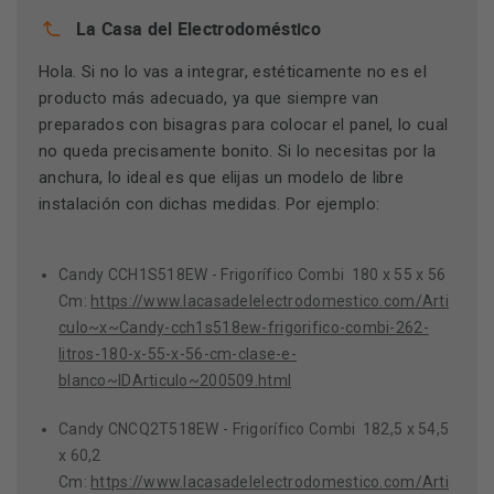
La Casa del Electrodoméstico
Hola. Si no lo vas a integrar, estéticamente no es el
producto más adecuado, ya que siempre van
preparados con bisagras para colocar el panel, lo cual
no queda precisamente bonito. Si lo necesitas por la
anchura, lo ideal es que elijas un modelo de libre
instalación con dichas medidas. Por ejemplo:
Candy CCH1S518EW - Frigorífico Combi 180 x 55 x 56
Cm:
https://www.lacasadelelectrodomestico.com/Arti
culo~x~Candy-cch1s518ew-frigorifico-combi-262-
litros-180-x-55-x-56-cm-clase-e-
blanco~IDArticulo~200509.html
Candy CNCQ2T518EW - Frigorífico Combi 182,5 x 54,5
x 60,2
Cm:
https://www.lacasadelelectrodomestico.com/Arti