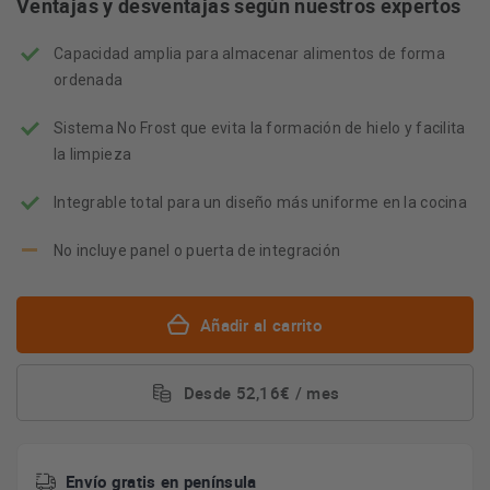
Ventajas y desventajas según nuestros expertos
herramienta
de
Capacidad amplia para almacenar alimentos de forma
ahorro
energético
ordenada
Youreko.
Sistema No Frost que evita la formación de hielo y facilita
la limpieza
Integrable total para un diseño más uniforme en la cocina
No incluye panel o puerta de integración
Añadir al carrito
Desde 52,16€ / mes
Envío gratis en península