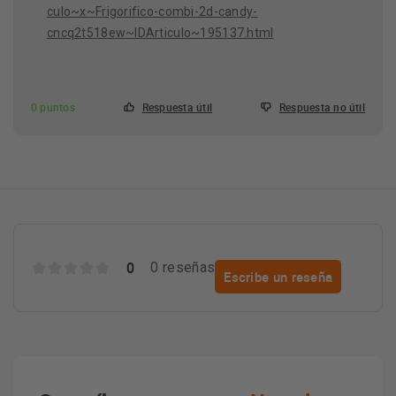
culo~x~Frigorifico-combi-2d-candy-
cncq2t518ew~IDArticulo~195137.html
0 puntos
Respuesta útil
Respuesta no útil
0
0 reseñas
Escribe un reseña