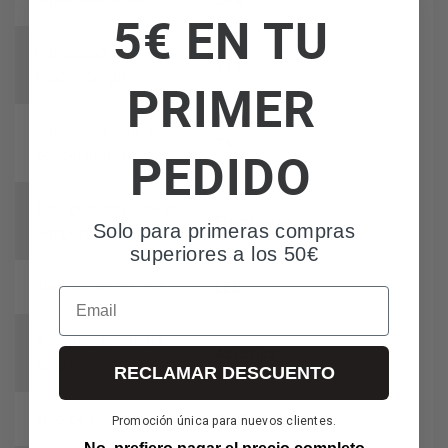
5€ EN TU
Capacidad total del
211
frigorífico (L)
PRIMER
Capacidad total del
73
PEDIDO
congelador (L)
Tipo de control de la
Electrónico
Solo para primeras compras
temperatura
superiores a los 50€
LED
Iluminación interna
Email
Avisador de puerta
Acústico
abierta
RECLAMAR DESCUENTO
Deslizante
Tipo de bisagra
Promoción única para nuevos clientes.