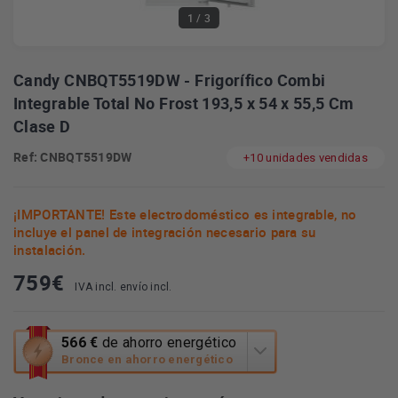
1
/ 3
Candy CNBQT5519DW - Frigorífico Combi
Integrable Total No Frost 193,5 x 54 x 55,5 Cm
Clase D
Ref: CNBQT5519DW
+10 unidades vendidas
¡IMPORTANTE! Este electrodoméstico es integrable, no
incluye el panel de integración necesario para su
instalación.
759
€
IVA incl. envío incl.
Esta
566 €
de ahorro energético
acción
Bronce en ahorro energético
abrirá
la