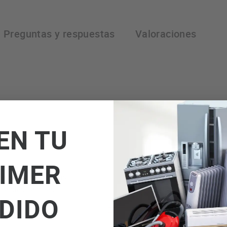
Preguntas y respuestas
Valoraciones
EN TU
IMER
, espacio de
 buscando. Infinitas
randes familias.
DIDO