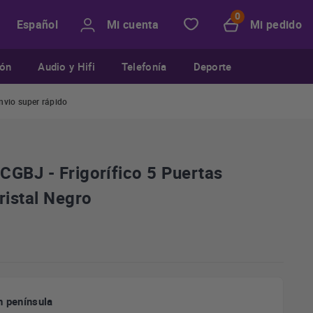
Mi cuenta
Mi pedido
Español
ión
Audio y Hifi
Telefonía
Deporte
nvio super rápido
CGBJ - Frigorífico 5 Puertas
istal Negro
n península