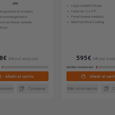
cm
Cajón HARVESTfresh
Cajón de -2 a 5ºC
de garantía en el motor
Pared trasera metálica
de autodiagnóstico
NeoFrost Dual Cooling
acio en mismo tamaño
 Frost
28€
595€
IVA incl. envío incl.
IVA incl. envío
Quedan 2 a este precio
Añadir al carrito
Añadir al carri
rmación
Comparar
Más información
C