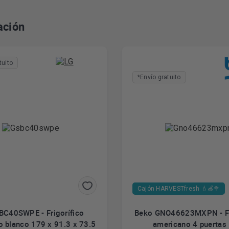
ación
tuito
*Envío gratuito
Cajón HARVESTfresh 💧🍏🥦
BC40SWPE - Frigorífico
Beko GNO46623MXPN - Fr
 blanco 179 x 91.3 x 73.5
americano 4 puertas 