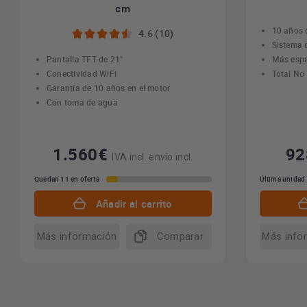
cm
10 años 
4.6 (10)
Sistema 
Pantalla TFT de 21"
Más esp
Conectividad WiFi
Total No
Garantía de 10 años en el motor
Con toma de agua
1.560€
9
IVA incl. envío incl.
Quedan 11 en oferta
Última unidad
Añadir al carrito
Más información
Comparar
Más info