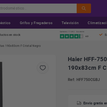
éstico
Grifos y Fregaderos
Televisión
Climatizac
Opiniones 17.082 · Excelente
ductos en stock
E
4.3
rtas 190x83cm F Cristal Negro
Haier HFF-750
190x83cm F Cr
Ref: HFF750CGBJ
Envío gratis e