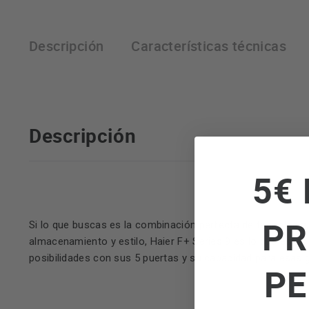
Descripción
Características técnicas
Descripción
5€ 
PR
Si lo que buscas es la combinación perfecta de tecnología
almacenamiento y estilo, Haier F+ Series 9 es lo que estás
posibilidades con sus 5 puertas y su capacidad para esas g
PE