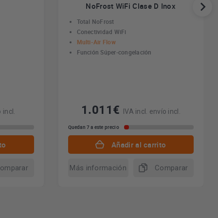
NoFrost WiFi Clase D Inox
Total NoFrost
Conectividad WiFi
Multi-Air Flow
Función Súper-congelación
1.011€
 incl.
IVA incl. envío incl.
Quedan 7 a este precio
to
Añadir al carrito
omparar
Más información
Comparar