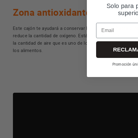
Solo para 
Zona antioxidante
superi
Email
hasta 8 v
Este cajón te ayudará a conservar los alimentos
reduce la cantidad de oxígeno. Está inspirado en la tecnol
la cantidad de aire que es uno de los principales catalizad
RECLAM
los alimentos.
Promoción úni