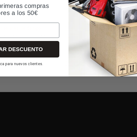
primeras compras
ores a los 50€
eces más de tiempo
ya que
ogía de vacío, minimizando
ores de la degradación de
AR DESCUENTO
ca para nuevos clientes.