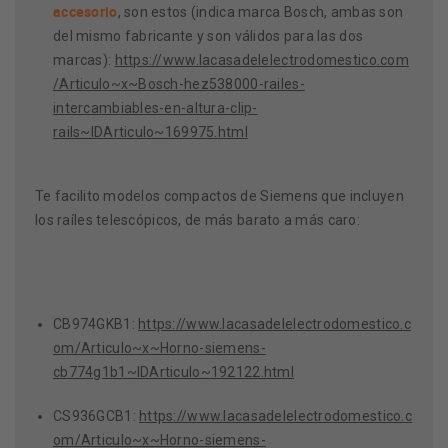
accesorio
, son estos (indica marca Bosch, ambas son
del mismo fabricante y son válidos para las dos
marcas):
https://www.lacasadelelectrodomestico.com
/Articulo~x~Bosch-hez538000-railes-
intercambiables-en-altura-clip-
rails~IDArticulo~169975.html
Te facilito modelos compactos de Siemens que incluyen
los raíles telescópicos, de más barato a más caro:
CB974GKB1:
https://www.lacasadelelectrodomestico.c
om/Articulo~x~Horno-siemens-
cb774g1b1~IDArticulo~192122.html
CS936GCB1:
https://www.lacasadelelectrodomestico.c
om/Articulo~x~Horno-siemens-