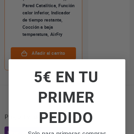
Pared Catalítica, Función
calor inferior, Indicador
de tiempo restante,
Cocción a baja
temperatura, AirFry
Añadir al carrito
5€ EN TU
PRIMER
PEDIDO
Preguntas de los usuarios
Hacer una pregunta sobre el artículo
Solo para primeras compras