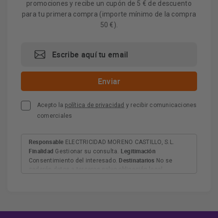
promociones y recibe un cupón de 5 € de descuento
para tu primera compra (importe mínimo de la compra
50 €).
Acepto la
política de privacidad
y recibir comunicaciones
comerciales
Responsable
ELECTRICIDAD MORENO CASTILLO, S.L.
Finalidad
Legitimación
Gestionar su consulta.
Destinatarios
Consentimiento del interesado.
No se
cederán datos a terceros salvo obligación legal.
Derechos
Tiene derecho a acceder, rectificar y suprimir
los datos, así como otros derechos, como se explica en
Información adicional
la información adicional.
Más
información:
AQUÍ