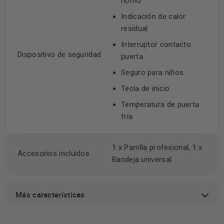
horno
duradero
Indicación de calor
residual
Como todos los productos de la marca Siemens, este horno
compacto está diseñado para durar. La calidad de sus
Interruptor contacto
materiales y su excelente fabricación te aseguran un
Dispositivo de seguridad
puerta
rendimiento ininterrumpido durante años. Vive la experiencia
Seguro para niños
de la verdadera calidad en tu cocina con este horno de la
Tecla de inicio
serie iQ700.
Temperatura de puerta
fría
1 x Parrilla profesional, 1 x
Accesorios incluidos
Bandeja universal
Más características