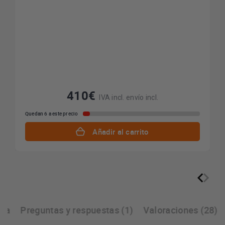
410€
IVA incl. envío incl.
Quedan 6 a este precio
Añadir al carrito
ra
Preguntas y respuestas (1)
Valoraciones (28)