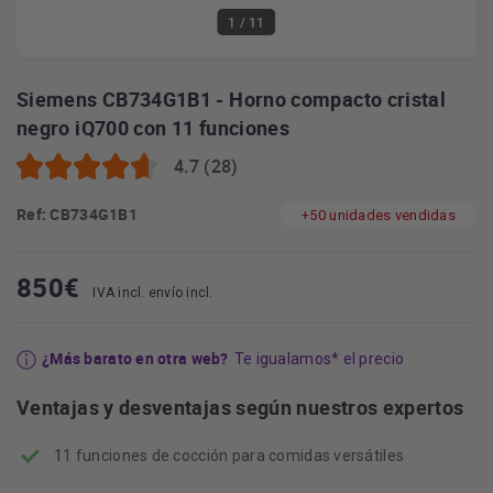
1
/ 11
Siemens CB734G1B1 - Horno compacto cristal
negro iQ700 con 11 funciones
4.7 (28)
Ref: CB734G1B1
+50 unidades vendidas
850
€
IVA incl. envío incl.
¿Más barato en otra web?
Te igualamos* el precio
Ventajas y desventajas según nuestros expertos
11 funciones de cocción para comidas versátiles