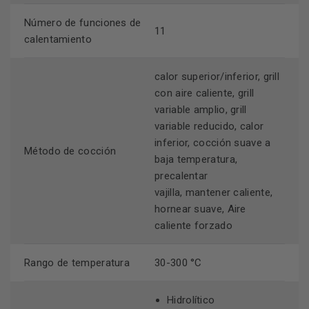
vajilla, mantener caliente, hornear suave, Aire caliente
forzado.
Número de funciones de
11
calentamiento
conectividad
Gracias a la
con Home Connect tendrás
acceso a un control por voz y a funciones inteligentes
calor superior/inferior, grill
para sacarle a tu nuevo horno las mayores ventajas
con aire caliente, grill
posibles. Además, tendrás un mundo de recetas donde
variable amplio, grill
encontrar la inspiración y la innovación, así como
variable reducido, calor
asistencia en línea siempre que lo necesites.
inferior, cocción suave a
cookControl Plus
El asistente de recetas
te permitirá
Método de cocción
baja temperatura,
alcanzar la excelencia en tu cocina con ajustes
precalentar
predeterminados para diferentes recetas, consiguiento
vajilla, mantener caliente,
resultados lo más óptimos y deliciosos posibles.
hornear suave, Aire
caliente forzado
Rango de temperatura
30-300
°C
Hidrolítico