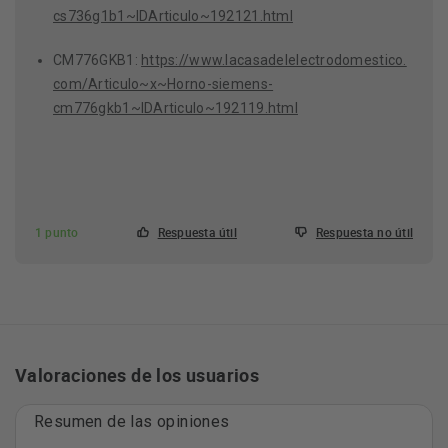
cs736g1b1~IDArticulo~192121.html
CM776GKB1:
https://www.lacasadelelectrodomestico.
com/Articulo~x~Horno-siemens-
cm776gkb1~IDArticulo~192119.html
1 punto
Respuesta útil
Respuesta no útil
Valoraciones de los usuarios
Resumen de las opiniones