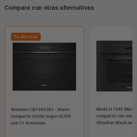
Compara con otras alternativas
Tu elección
Miele H 7240 BM O
Siemens CB734G1B1 - Horno
compacto con micr
compacto cristal negro iQ700
Obsidian Black neg
con 11 funciones