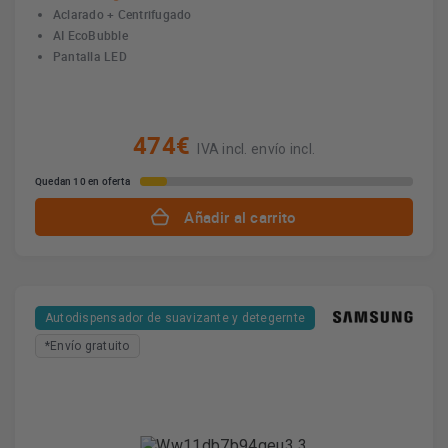
Aclarado + Centrifugado
AI EcoBubble
Pantalla LED
474€
IVA incl. envío incl.
Quedan 10 en oferta
Añadir al carrito
Autodispensador de suavizante y detegernte
*Envío gratuito