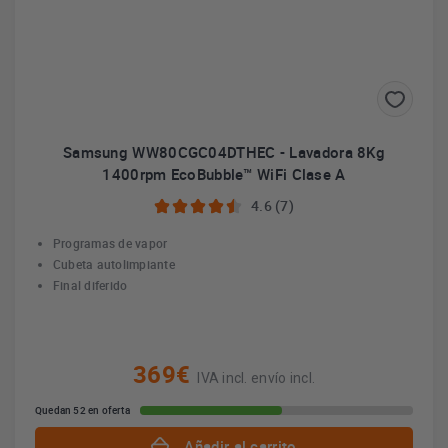
Samsung WW80CGC04DTHEC - Lavadora 8Kg
1400rpm EcoBubble™ WiFi Clase A
4.6 (7)
Programas de vapor
Cubeta autolimpiante
Final diferido
369€
IVA incl. envío incl.
Quedan 52 en oferta
Añadir al carrito