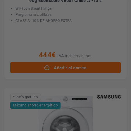
9kg EcoBubble Vapor Clase A -10%
WiFi con SmartThings
Programa microfibras
CLASE A -10% DE AHORRO EXTRA
444€
IVA incl. envío incl.
Añadir al carrito
*Envío gratuito
Máximo ahorro energético