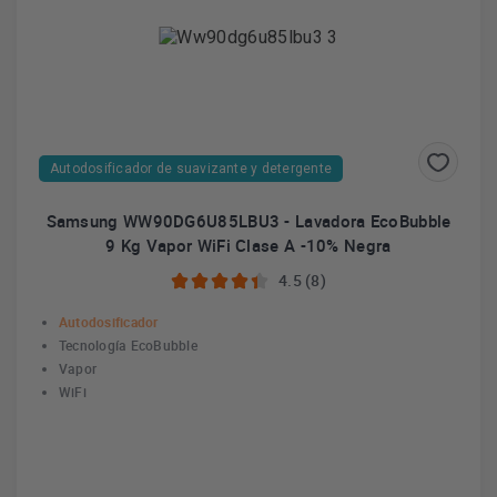
Autodosificador de suavizante y detergente
Samsung WW90DG6U85LBU3 - Lavadora EcoBubble
9 Kg Vapor WiFi Clase A -10% Negra
4.5 (8)
Autodosificador
Tecnología EcoBubble
Vapor
WiFi