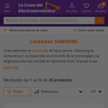
Menú
Mi cuenta
Favorito
Mi pedido
Miles de productos en stock
Envio super rápido
Lavadoras SAMSUNG
lavadoras
Gran selección en
al mejor precio. Samsung es
conocido por su desarrollo en el mundo de la tecnologías y la
segunda potencia mundial en telefonía móvil. Gracias a sus
investigaciones, muchos de sus descubrimientos los han
Leer más
aplicado a su gama de electrodomésticos, como es el caso de
Modelos de última generación con los sistemas de lavado más
sus lavadoras.
26 productos
Mostrando del 1 al 24 de
modernos del mercado, para hacerte la vida más fácil y cuidar
de tu ropa como nadie.
Filtrar
+24
Más información