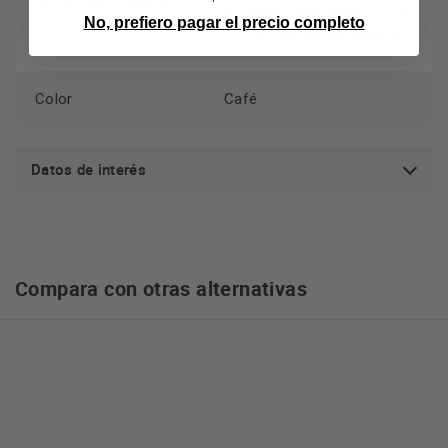
Accsorios incluidos
Tapón filtro InFino 3 1/2
No, prefiero pagar el precio completo
con válvula automática
Color
Café
Datos de interés
Compara con otras alternativas