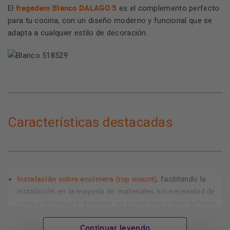
fregadero Blanco DALAGO 5
El
es el complemento perfecto
para tu cocina, con un diseño moderno y funcional que se
adapta a cualquier estilo de decoración.
Características destacadas
Instalación sobre encimera (top mount)
, facilitando la
instalación en la mayoría de materiales sin necesidad de
cortes complejos. Además, su borde fino y bien definido
que aporta un acabado limpio y elegante, evitando
Continuar leyendo
filtraciones de agua.