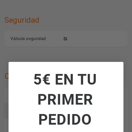
Seguridad
Si
Válvula seguridad
5€ EN TU
Conexión eléctrica
PRIMER
220-240 V
Tensión nominal
50/60 Hz
Frecuencia de la red
PEDIDO
6.25 kW
Potencia del aparato