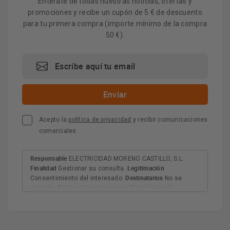
Entérate de todas nuestras noticias, ofertas y
promociones y recibe un cupón de 5 € de descuento
para tu primera compra (importe mínimo de la compra
50 €).
Acepto la
política de privacidad
y recibir comunicaciones
comerciales
Responsable
ELECTRICIDAD MORENO CASTILLO, S.L.
Finalidad
Legitimación
Gestionar su consulta.
Destinatarios
Consentimiento del interesado.
No se
cederán datos a terceros salvo obligación legal.
Derechos
Tiene derecho a acceder, rectificar y suprimir
los datos, así como otros derechos, como se explica en
Información adicional
la información adicional.
Más
información:
AQUÍ