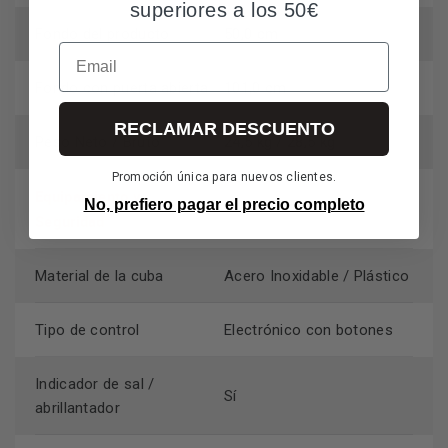
superiores a los 50€
Fondo del producto
50,0 cm
Email
Fondo con puerta abierta
101,0 cm
RECLAMAR DESCUENTO
Peso Neto / Bruto
24,5 kg / 28,5 kg
Promoción única para nuevos clientes.
Equipamiento y
No, prefiero pagar el precio completo
Seguridad
Material de la cuba
Acero Inoxidable / Plástico
Tipo de control
Electrónico con botones
Indicador de sal /
Sí
abrillantador