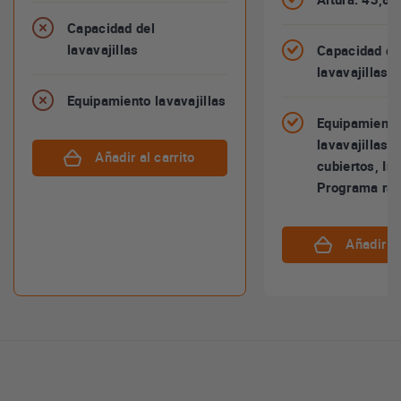
Capacidad del
lavavajillas
Capacidad de
lavavajillas:
Equipamiento lavavajillas
Equipamiento
lavavajillas:
Añadir al carrito
cubiertos, Ini
Programa ráp
Añadir al