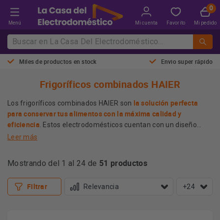
Menú
Mi cuenta
Favorito
Mi pedido
Miles de productos en stock
Envio super rápido
Frigoríficos combinados HAIER
la solución perfecta
Los frigoríficos combinados HAIER son
para conservar tus alimentos con la máxima calidad y
eficiencia
. Estos electrodomésticos cuentan con un diseño
innovador y funcional, que se adapta a cualquier espacio y
Leer más
estilo de vida. Disfruta de la tecnología No Frost, que evita la
funciones del
Además, podrás controlar la temperatura y las
formación de escarcha y mantiene el nivel óptimo de
51 productos
frigorífico desde tu smartphone, gracias a la conexión WiFi
Mostrando del 1 al 24 de
humedad.
integrada
. No lo dudes más y elige el modelo que mejor se
ajuste a tus necesidades entre la amplia gama de frigoríficos
Filtrar
+24
combinados HAIER.
Más información