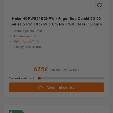
Haier HDPW5618CNPW - Frigorífico Combi 2D 60
Series 5 Pro 185x59.5 Cm No Frost Clase C Blanco
Tecnología No Frost
Iluminación LED
WiFi - App IoT hOn
Display exterior táctil
625€
IVA incl. envío incl.
Quedan 4 a este precio
Añadir al carrito
A