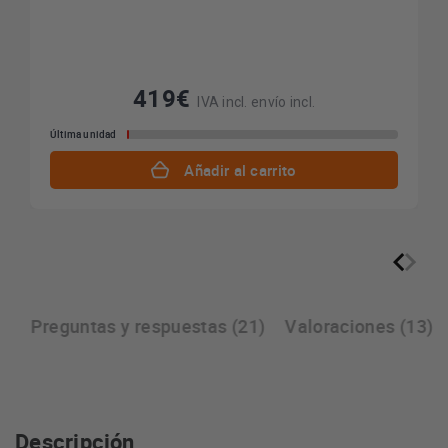
419€
IVA incl. envío incl.
Última unidad
Añadir al carrito
S
Preguntas y respuestas (21)
Valoraciones (13)
Descripción