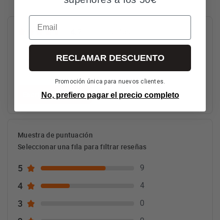
Email
4.7
13 reseñas
10 de 13 (76,92%) autores de reseña recomiendan este
RECLAMAR DESCUENTO
producto
Promoción única para nuevos clientes.
Escribe una reseña
No, prefiero pagar el precio completo
Muestra de puntuación
Seleccionar una fila para filtrar reseñas
5
9
4
4
3
0