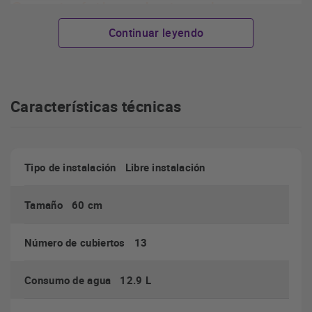
Características destacadas
lavavajillas Beko DVN05320W
Continuar leyendo
Características técnicas
Programas
: Eco 50ºC, Intensivo 70ºC, Clean & Shine,
Quick & Shine y Mini
Funciones
: media carga, inicio diferido, función pastillas,
Tipo de instalación Libre instalación
bloqueo de seguridad
Tamaño 60 cm
Número de cubiertos 13
Consumo de agua 12.9 L
Tapa del dispensador de pastillas
mucho más cómodo y