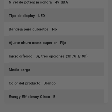
Nivel de potencia sonora 49 dBA
sencillo de abrir. Sin esfuerzos ni tanto desgaste.
Tipo de display LED
49 dB
Tan solo
de potencia sonora durante su
funcionamiento. Más silencioso y poco molesto.
Bandeja para cubiertos No
Inicio diferido
que te permite controlar a qué hora quieres
Ajuste altura cesta superior Fija
que empiece. Puedes elegir entre retrasar el comienzo 3,
6 y 9 horas
Inicio diferido Si, tres opciones (3h /6H/ 9h)
anti fugas
Sistema
WaterSafe™
Media carga
Color del producto Blanco
Energy Efficiency Class E