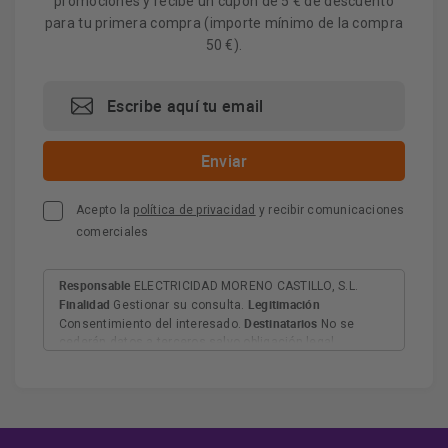
promociones y recibe un cupón de 5 € de descuento
para tu primera compra (importe mínimo de la compra
50 €).
Acepto la
política de privacidad
y recibir comunicaciones
comerciales
Responsable
ELECTRICIDAD MORENO CASTILLO, S.L.
Finalidad
Legitimación
Gestionar su consulta.
Destinatarios
Consentimiento del interesado.
No se
cederán datos a terceros salvo obligación legal.
Derechos
Tiene derecho a acceder, rectificar y suprimir
los datos, así como otros derechos, como se explica en
Información adicional
la información adicional.
Más
información:
AQUÍ