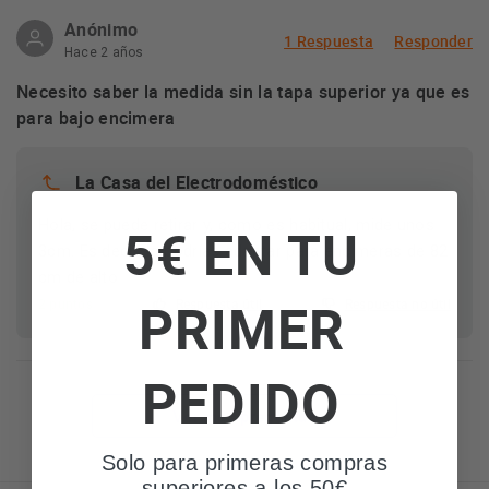
Anónimo
1 Respuesta
Responder
Hace 2 años
Necesito saber la medida sin la tapa superior ya que es
para bajo encimera
La Casa del Electrodoméstico
Hola, se puede retirar y, como es habitual, mide unos
5€ EN TU
3cm. Es decir, lo podrías adaptar para encimeras de 82
cm de alto
PRIMER
2 puntos
Respuesta útil
Respuesta no útil
PEDIDO
Ver más preguntas
Solo para primeras compras
superiores a los 50€