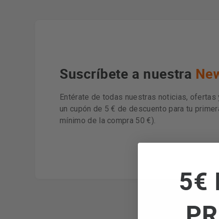
Suscríbete a nuestra
New
Entérate de todas nuestras noticias, ofertas
un cupón de 5 € de descuento para tu prime
mínimo de la compra 50 €).
5€ 
PR