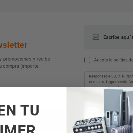
sletter
 y promociones y recibe
Acepto la
política d
ra compra (importe
Responsable
ELECTRICIDA
Legitimación
consulta.
Co
cederán datos a terceros 
acceder, rectificar y sup
explica en la información
EN TU
AQUÍ
IMER