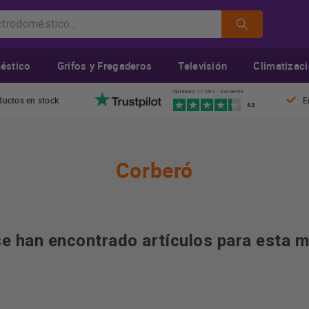
éstico
Grifos y Fregaderos
Televisión
Climatizac
Opiniones 17.082 · Excelente
ductos en stock
E
4.3
Corberó
e han encontrado artículos para esta 