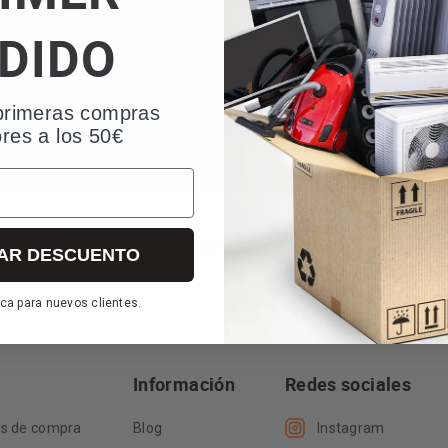
DIDO
res del sorteo 50 aniversario
primeras compras
ores a los 50€
i tu compra ha resultado premiada
AR DESCUENTO
ca para nuevos clientes.
Información
Redes sociales
es de compra
Blog
Instagram