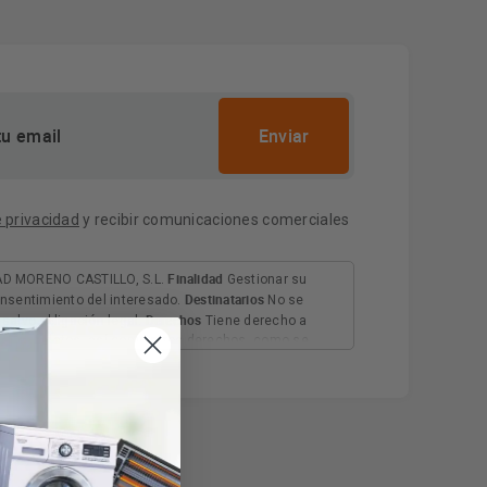
e privacidad
y recibir comunicaciones comerciales
Finalidad
D MORENO CASTILLO, S.L.
Gestionar su
Destinatarios
nsentimiento del interesado.
No se
Derechos
salvo obligación legal.
Tiene derecho a
rimir los datos, así como otros derechos, como se
Información adicional
 adicional.
Más información: