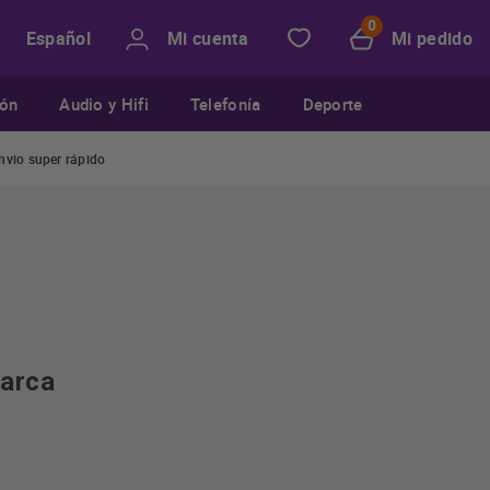
Mi cuenta
Mi pedido
Español
ión
Audio y Hifi
Telefonía
Deporte
nvio super rápido
marca