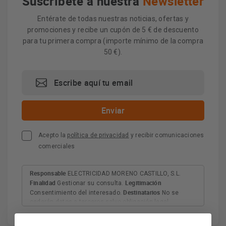
Suscríbete a nuestra
Newsletter
Entérate de todas nuestras noticias, ofertas y
promociones y recibe un cupón de 5 € de descuento
para tu primera compra (importe mínimo de la compra
50 €).
Acepto la
política de privacidad
y recibir comunicaciones
comerciales
Responsable
ELECTRICIDAD MORENO CASTILLO, S.L.
Finalidad
Legitimación
Gestionar su consulta.
Destinatarios
Consentimiento del interesado.
No se
cederán datos a terceros salvo obligación legal.
Derechos
Tiene derecho a acceder, rectificar y suprimir
los datos, así como otros derechos, como se explica en