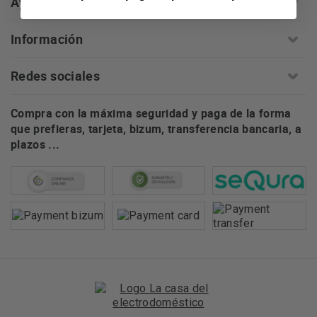
Ayuda
Información
Redes sociales
Compra con la máxima seguridad y paga de la forma
que prefieras, tarjeta, bizum, transferencia bancaria, a
plazos ...