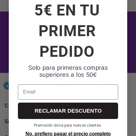
5€ EN TU
Información adicional
la información adicional.
Más
información:
AQUÍ
PRIMER
Ganadores del sorteo 50 aniversario
PEDIDO
Consulta si tu compra ha resultado premiada
Ver ganadores
Solo para primeras compras
superiores a los 50€
Email
Categorías
RECLAMAR DESCUENTO
Sobre nosotros
Promoción única para nuevos clientes.
No, prefiero pagar el precio completo