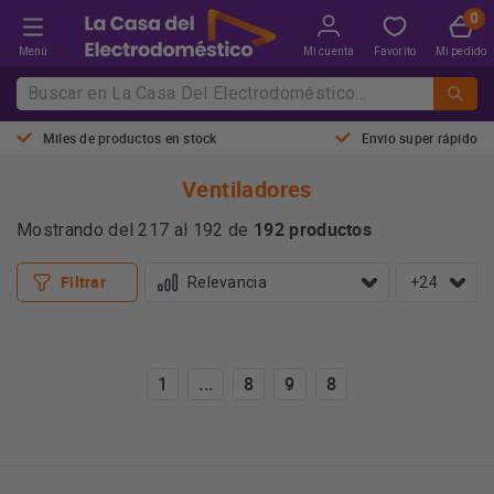
Menú
Mi cuenta
Favorito
Mi pedido
Miles de productos en stock
Envio super rápido
Ventiladores
192 productos
Mostrando del 217 al 192 de
Filtrar
+24
1
...
8
9
8