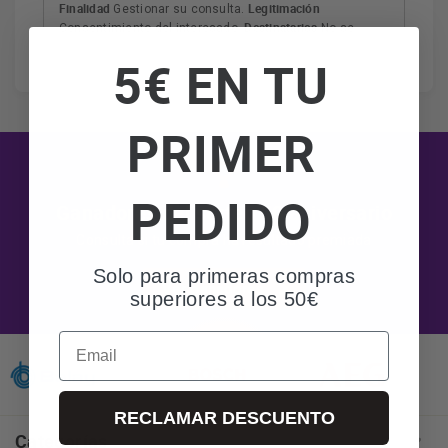
Finalidad
Legitimación
Gestionar su consulta.
Destinatarios
Consentimiento del interesado.
No se
cederán datos a terceros salvo obligación legal.
5€ EN TU
Derechos
Tiene derecho a acceder, rectificar y suprimir
los datos, así como otros derechos, como se explica en
Información adicional
la información adicional.
Más
información:
AQUÍ
PRIMER
PEDIDO
Ganadores del sorteo 50 aniversario
Consulta si tu compra ha resultado premiada
Solo para primeras compras
Ver ganadores
superiores a los 50€
Email
RECLAMAR DESCUENTO
Categorías